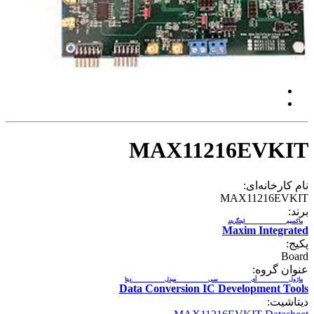
MAX11216EVKIT
نام کارخانه‌ای:
MAX11216EVKIT
برند:
ماکسیم اینتگریتد
Maxim Integrated
پکیج:
Board
عنوان گروه:
ماژول آی سی مبدل دیتا
Data Conversion IC Development Tools
دیتاشیت: