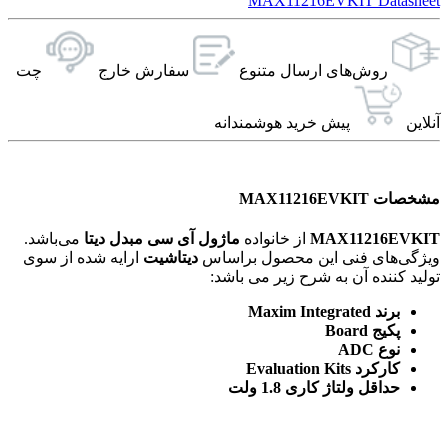
MAX11216EVKIT Datasheet
روش‌های ارسال‌ متنوع
سفارش خارج
چت
آنلاین
پیش خرید هوشمندانه
مشخصات MAX11216EVKIT
MAX11216EVKIT
از خانواده
ماژول آی سی مبدل دیتا
می‌باشد.
ویژگی‌های فنی این محصول براساس
دیتاشیت
ارایه شده از سوی
تولید کننده آن به شرح زیر می باشد:
برند Maxim Integrated
پکیج Board
نوع ADC
کارکرد Evaluation Kits
حداقل ولتاژ کاری 1.8 ولت