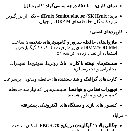
دمای کاری:
۰ تا +۸۵ درجه سانتی‌گراد
(کامرشال)
برند:
Hynix Semiconductor (SK Hynix)
– یکی از بزرگترین
تولیدکنندگان حافظه‌های DRAM در جهان
💡
کاربردهای اصلی:
ماژول‌های حافظه سرور و کامپیوترهای شخصی:
ساخت
DIMM/SODIMMهای پرظرفیت (۴، ۸، ۱۶ گیگابایت) با
استفاده از تعداد زیادی تراشه x4
سیستم‌های نهفته با کارایی بالا:
روترها، سوئیچ‌ها، تجهیزات
مخابراتی و ذخیره‌سازها
کارت‌های گرافیک و شتاب‌دهنده‌ها:
حافظه ویدئویی پرسرعت
تجهیزات نظامی و هوافضا:
سیستم‌هایی که نیازمند حافظه
کم‌مصرف و مقاوم هستند
کنسول‌های بازی و دستگاه‌های الکترونیکی پیشرفته
✅
مزایا:
چگالی بالا (۲ گیگابیت) در پکیج FBGA-78:
امکان ساخت