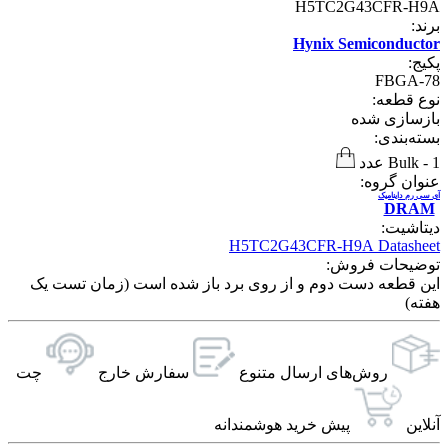
H5TC2G43CFR-H9A
برند:
Hynix Semiconductor
پکیج:
FBGA-78
نوع قطعه:
بازسازی شده
بسته‌بندی:
1 عدد
-
Bulk
عنوان گروه:
آی سی رم داینامیک
DRAM
دیتاشیت:
H5TC2G43CFR-H9A Datasheet
توضیحات فروش:
این قطعه دست دوم و از روی برد باز شده است (زمان تست یک
هفته)
روش‌های ارسال‌ متنوع
سفارش خارج
چت
آنلاین
پیش خرید هوشمندانه