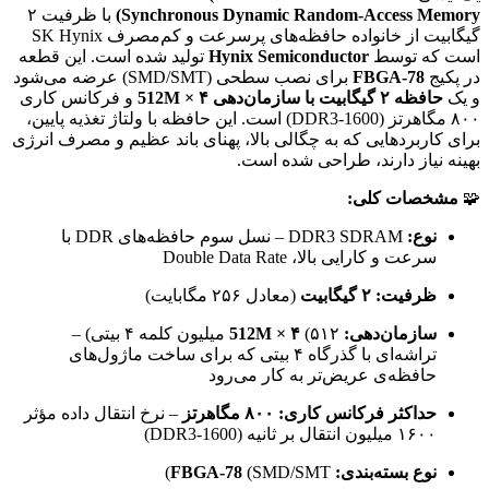
Synchronous Dynamic Random-Access Memory)
با ظرفیت ۲
گیگابیت از خانواده حافظه‌های پرسرعت و کم‌مصرف SK Hynix
است که توسط
Hynix Semiconductor
تولید شده است. این قطعه
در پکیج
FBGA-78
برای نصب سطحی (SMD/SMT) عرضه می‌شود
و یک
حافظه ۲ گیگابیت با سازمان‌دهی 512M × ۴
و فرکانس کاری
۸۰۰ مگاهرتز (DDR3-1600) است. این حافظه با ولتاژ تغذیه پایین،
برای کاربردهایی که به چگالی بالا، پهنای باند عظیم و مصرف انرژی
بهینه نیاز دارند، طراحی شده است.
🧩
مشخصات کلی:
نوع:
DDR3 SDRAM – نسل سوم حافظه‌های DDR با
سرعت و کارایی بالا، Double Data Rate
ظرفیت:
۲ گیگابیت
(معادل ۲۵۶ مگابایت)
سازمان‌دهی:
512M × ۴
(۵۱۲ میلیون کلمه ۴ بیتی) –
تراشه‌ای با گذرگاه ۴ بیتی که برای ساخت ماژول‌های
حافظه‌ی عریض‌تر به کار می‌رود
حداکثر فرکانس کاری:
۸۰۰ مگاهرتز
– نرخ انتقال داده مؤثر
۱۶۰۰ میلیون انتقال بر ثانیه (DDR3-1600)
نوع بسته‌بندی:
(SMD/SMT)
FBGA-78