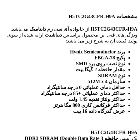
مشخصات H5TC2G43CFR-H9A
H5TC2G43CFR-H9A
از خانواده
آی سی رم داینامیک
می‌باشد.
ویژگی‌های فنی این محصول براساس
دیتاشیت
ارایه شده از سوی
تولید کننده آن به شرح زیر می باشد:
برند Hynix Semiconductor
پکیج FBGA-78
نوع نصب روی برد SMD
مقدار حافظه 2 گیگا بیت
نوع SDRAM
سازمان 512M x 4
حداقل دمای عملیاتی 0 درجه سانتیگراد
حداکثر دمای عملیاتی +85 درجه سانتیگراد
حداکثر ولتاژ تغذیه 1.45 ولت
حداکثر فرکانس کاری 800 مگا هرتز
عرض گذرگاه داده 16 بیت
H5TC2G43CFR-H9A
یک آیسی
حافظه DDR3 SDRAM (Double Data Rate 3