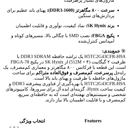
ماژول‌های بسیار پرظرفیت
سرعت ۸۰۰ مگاهرتز (DDR3-1600):
پهنای باند عظیم برای
پردازش‌های سنگین
برند SK Hynix:
نماد کیفیت، نوآوری و قابلیت اطمینان
پکیج FBGA:
نصب SMD با چگالی بالا، مسیرهای کوتاه و
امپدانس کنترل‌شده
🎯
جمع‌بندی:
H5TC2G43CFR-H9A یک تراشه حافظه DDR3 SDRAM با
ظرفیت ۲ گیگابیت (512M × ۴) از SK Hynix در پکیج FBGA-78
است. این قطعه با فرکانس ۸۰۰ مگاهرتز و معماری کم‌مصرف، یک
راه‌حل
پرسرعت، کم‌مصرف و فوق‌العاده متراکم
برای ساخت
ماژول‌های حافظه با ظرفیت و پهنای باند بالا است.
H5TC2G43CFR-H9A با بهره‌گیری از فناوری پیشرفته DDR3 و
کیفیت ساخت Hynix، گزینه‌ای ایده آل برای سرورها، کامپیوترهای
شخصی و سیستم‌های نهفته‌ای است که به حافظه‌ای سریع،
کم‌مصرف و با قابلیت اطمینان بالا نیاز دارند.
Features
انتخاب ویژگی
≥
=
≤