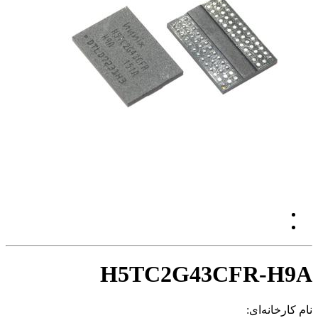
H5TC2G43CFR-H9A
نام کارخانه‌ای: