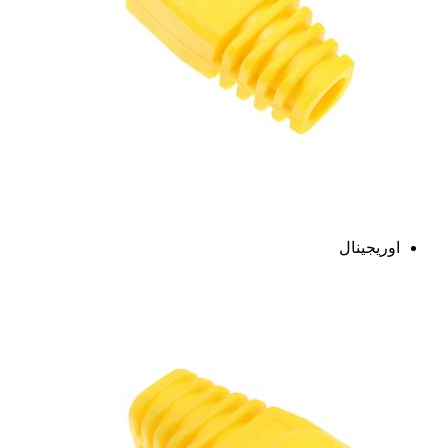
اوریجینال