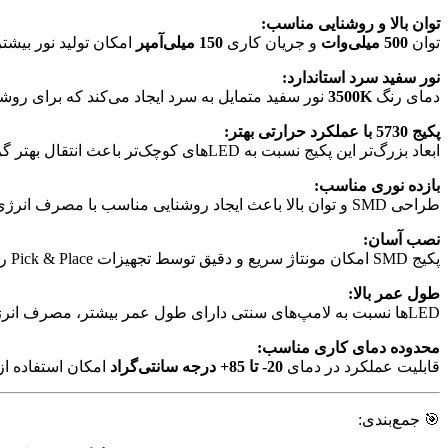
توان بالا و روشنایی مناسب:
توان
500 میلی‌وات
و جریان کاری
150 میلی‌آمپر
امکان تولید نور بیشتر نسبت به LEDهای SMD کوچک‌تر مانند 0603
نور سفید سرد استاندارد:
دمای رنگ
3500K
نور سفید متمایل به سرد ایجاد می‌کند که برای 
پکیج 5730 با عملکرد حرارتی بهتر:
ابعاد بزرگ‌تر این پکیج نسبت به LEDهای کوچک‌تر باعث انتقال بهتر گرما و افزایش طول عمر LED در جریان‌های بالا می‌شود.
بازده نوری مناسب:
طراحی SMD و توان بالا باعث ایجاد روشنایی مناسب با مصرف انرژی کمتر نسبت به منابع نوری سنتی می‌شود.
نصب آسان:
پکیج SMD امکان مونتاژ سریع و دقیق توسط تجهیزات Pick & Place را فراهم کرده و برای تولید انبوه مناسب است.
طول عمر بالا:
LEDها نسبت به لامپ‌های سنتی دارای طول عمر بیشتر، مصرف انرژی کمتر و مقاومت بالاتر در برابر روشن و خاموش شدن مکرر هستند.
محدوده دمای کاری مناسب:
قابلیت عملکرد در دمای
20- تا 85+ درجه سانتی‌گراد
امکان استفاده از این LED را در محیط‌های مختلف صنعتی و تجا
🎯 جمع‌بندی: