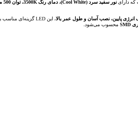
که دارای
نور سفید سرد (Cool White)، دمای رنگ 3500K، توان 500 میلی‌وات، جریان کاری 150 میلی‌آمپر و ولتاژ مستقیم 3.6 ولت
انرژی پایین، نصب آسان و طول عمر بالا
، این LED گزینه‌ای مناسب برای
SMD
محسوب می‌شود.