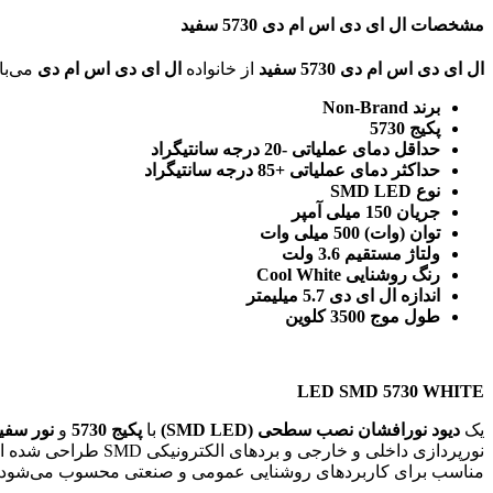
مشخصات ال ای دی اس ام دی 5730 سفید
ال ای دی اس ام دی 5730 سفید
از خانواده
ال ای دی اس ام دی
می‌باشد. ویژگی‌های فنی این محصول براساس
برند Non-Brand
پکیج 5730
حداقل دمای عملیاتی -20 درجه سانتیگراد
حداکثر دمای عملیاتی +85 درجه سانتیگراد
نوع SMD LED
جریان 150 میلی آمپر
توان (وات) 500 میلی وات
ولتاژ مستقیم 3.6 ولت
رنگ روشنایی Cool White
اندازه ال ای دی 5.7 میلیمتر
طول موج 3500 کلوین
LED SMD 5730 WHITE
یک
دیود نورافشان نصب سطحی (SMD LED)
با
پکیج 5730
و
نور سفید سرد 
نورپردازی داخلی و خارجی و بردهای الکترونیکی SMD طراحی شده است. این LED به دلیل
مناسب برای کاربردهای روشنایی عمومی و صنعتی محسوب می‌شود.