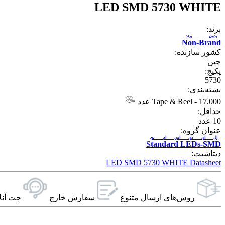
LED SMD 5730 WHITE
برند:
بدون برند
Non-Brand
کشور سازنده:
چین
پکیج:
5730
بسته‌بندی:
17,000 عدد
-
Tape & Reel
حداقل:
10
عدد
عنوان گروه:
ال ای دی اس ام دی
Standard LEDs-SMD
دیتاشیت:
LED SMD 5730 WHITE Datasheet
روش‌های ارسال‌ متنوع
سفارش خارج
چت آنل