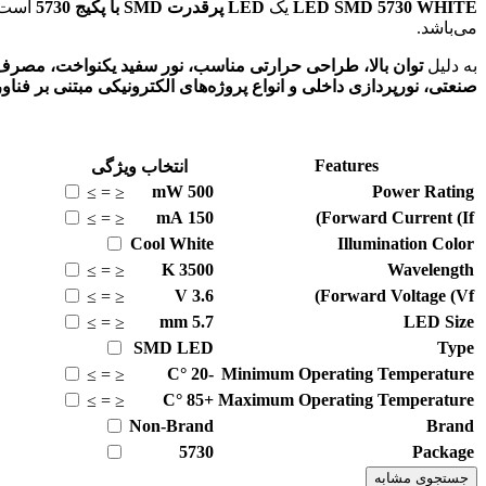
LED SMD 5730 WHITE
یک
LED پرقدرت SMD با پکیج 5730
است 
می‌باشد.
به دلیل
توان بالا، طراحی حرارتی مناسب، نور سفید یکنواخت، مصرف 
صنعتی، نورپردازی داخلی و انواع پروژه‌های الکترونیکی مبتنی بر فناوری 
Features
انتخاب ویژگی
mW
500
Power Rating
≥
=
≤
mA
150
Forward Current (If)
≥
=
≤
Cool White
Illumination Color
K
3500
Wavelength
≥
=
≤
V
3.6
Forward Voltage (Vf)
≥
=
≤
mm
5.7
LED Size
≥
=
≤
SMD LED
Type
°C
-20
Minimum Operating Temperature
≥
=
≤
°C
+85
Maximum Operating Temperature
≥
=
≤
Non-Brand
Brand
5730
Package
جستجوی مشابه