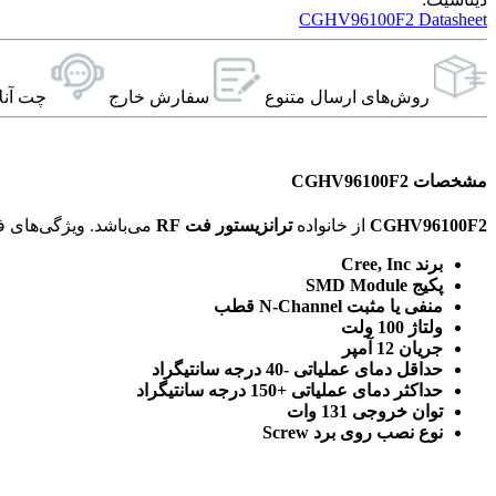
CGHV96100F2 Datasheet
روش‌های ارسال‌ متنوع
سفارش خارج
چت آنل
مشخصات CGHV96100F2
CGHV96100F2
از خانواده
ترانزیستور فت RF
می‌باشد. ویژگی‌های فنی این محصول براساس
برند Cree, Inc
پکیج SMD Module
منفی یا مثبت N-Channel قطب
ولتاژ 100 ولت
جریان 12 آمپر
حداقل دمای عملیاتی -40 درجه سانتیگراد
حداکثر دمای عملیاتی +150 درجه سانتیگراد
توان خروجی 131 وات
نوع نصب روی برد Screw