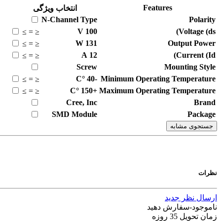
Features
انتخاب ویژگی
N-Channel
Type
Polarity
V
100
Voltage (ds)
≥
=
≤
W
131
Output Power
≥
=
≤
A
12
Current (Id)
≥
=
≤
Screw
Mounting Style
°C
-40
Minimum Operating Temperature
≥
=
≤
°C
+150
Maximum Operating Temperature
≥
=
≤
Cree, Inc
Brand
SMD Module
Package
جستجوی مشابه
نظرات
ارسال نظر جدید
ناموجود-سفارش دهید
زمان تحویل 35 روزه