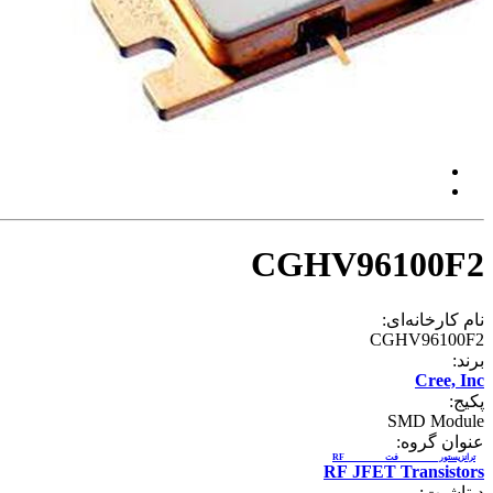
CGHV96100F2
نام کارخانه‌ای:
CGHV96100F2
برند:
Cree, Inc
پکیج:
SMD Module
عنوان گروه:
ترانزیستور فت RF
RF JFET Transistors
دیتاشیت: