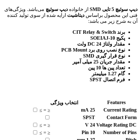
دیپ سوئیچ 5 تایی SMD
از خانواده
دیپ سوئیچ
می‌باشد. ویژگی‌های
فنی این محصول براساس
دیتاشیت
ارایه شده از سوی تولید کننده
آن به شرح زیر می باشد:
برند CIT Relay & Switch
پکیج SOEIAJ-10
مقدار ولتاژ DC 24 ولت
نوع نصب روی برد PCB Mount
نوع قرار گیری SMD
مقدار جریان 25 میلی آمپر
تعداد پین ها 10 پین
گام 1.27 میلیمتر
فرم اتصال SPST
Features
انتخاب ویژگی
mA
25
Current Rating
≥
=
≤
SPST
Contact Form
V
24
Voltage Rating DC
≥
=
≤
Pin
10
Number of Pins
≥
=
≤
mm
1.27
Pitch