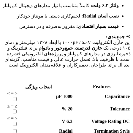
ولتاژ ۶.۳ ولت:
کاملاً متناسب با نیاز مدارهای دیجیتال کم‌ولتاژ
نصب آسان Radial:
لحیم‌کاری دستی یا مونتاژ خودکار
قیمت بسیار اقتصادی:
مقرون‌به‌صرفه و در دسترس
🎯
جمع‌بندی:
این خازن الکترولیت ۱۰۰۰µF / 6.3V با ابعاد ۸×۱۲ میلی‌متر و دمای
۱۰۵ درجه، یک
خازن قدرتمند، جمع‌وجور و بادوام
برای فیلترینگ و
ذخیره انرژی در مدارهای کم‌ولتاژ و پروژه‌های الکترونیکی فشرده
است. با ظرفیت بالا، تحمل حرارت عالی و قیمت مناسب، گزینه‌ای
ایده آل برای طراحان، تعمیرکاران و علاقه‌مندان الکترونیک است.
Features
انتخاب ویژگی
≥
=
≤
µF
1000
Capacitance
≥
=
≤
%
20
Tolerance
≥
=
≤
V
6.3
Voltage Rating DC
Radial
Termination Style