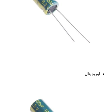
اوریجینال