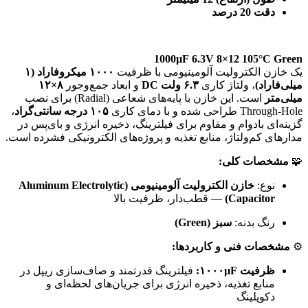
دقت 20 درصد
1000µF 6.3V 8×12 105°C Green
یک خازن الکترولیت آلومینیومی با ظرفیت
۱۰۰۰ میکروفاراد (۱
میلی‌فاراد)
، ولتاژ کاری
۶.۳ ولت DC
و ابعاد جمع‌وجور
۸×۱۲
میلی‌متر
است. این خازن با پایه‌های شعاعی (Radial) برای نصب
Through-Hole طراحی شده و با دمای کاری
۱۰۵ درجه سانتی‌گراد
،
گزینه‌ای بادوام و مقاوم برای فیلترینگ، ذخیره انرژی و بای‌پس در
مدارهای کم‌ولتاژ، منابع تغذیه و پروژه‌های الکترونیکی فشرده است.
🧩
مشخصات کلی:
نوع:
خازن الکترولیت آلومینیومی (Aluminum Electrolytic
Capacitor)
— قطب‌دار، ظرفیت بالا
رنگ بدنه:
سبز (Green)
⚙️
مشخصات فنی و کاربردها:
ظرفیت ۱۰۰۰µF:
فیلترینگ قدرتمند و صاف‌سازی ریپل در
منابع تغذیه، ذخیره انرژی برای جریان‌های لحظه‌ای و
دکوپلینگ