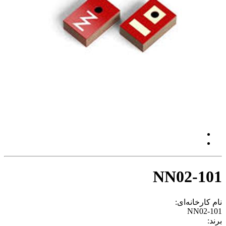
NN02-101
نام کارخانه‌ای:
NN02-101
برند: