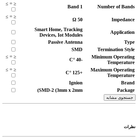
≥
=
≤
Band
1
Number of Bands
≥
=
≤
Ω
50
Impedance
Smart Home, Tracking
Application
Devices, Iot Modules
Passive Antenna
Type
SMD
Termination Style
≥
=
≤
Minimum Operating
°C
-40
Temperature
≥
=
≤
Maximum Operating
°C
+125
Temperature
Ignion
Brand
SMD-2 (3mm x 2mm)
Package
جستجوی مشابه
نظرات