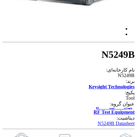
N5249B
نام کارخانه‌ای:
N5249B
برند:
Keysight Technologies
پکیج:
Tool
عنوان گروه:
تجهیزات تست RF
RF Test Equipment
دیتاشیت:
N5249B Datasheet