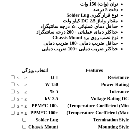
توان (وات) 150 وات
دقت 5 درصد
نوع قرار گیری Solder Lug
مقدار ولتاژ DC 2.5 کیلو ولت
حداقل دمای عملیاتی -55 درجه سانتیگراد
حداکثر دمای عملیاتی +200 درجه سانتیگراد
نوع نصب روی برد Chassis Mount
حداقل ضریب دمایی -100 ضریب دمایی
حداکثر ضریب دمایی +100 ضریب دمایی
Features
انتخاب ویژگی
Ω
1
Resistance
≥
=
≤
W
150
Power Rating
≥
=
≤
%
5
Tolerance
≥
=
≤
kV
2.5
Voltage Rating DC
≥
=
≤
PPM/°C
-100
Temperature Coefficient (Min)
≥
=
≤
PPM/°C
+100
Temperature Coefficient (Max)
≥
=
≤
Solder Lug
Termination Style
Chassis Mount
Mounting Style