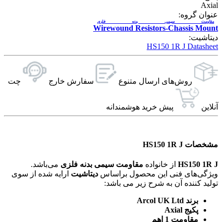
Axial
عنوان گروه:
مقاومت سیمی بدنه فلزی
Wirewound Resistors-Chassis Mount
دیتاشیت:
HS150 1R J Datasheet
روش‌های ارسال‌ متنوع
سفارش خارج
چت
آنلاین
پیش خرید هوشمندانه
مشخصات HS150 1R J
HS150 1R J
از خانواده
مقاومت سیمی بدنه فلزی
می‌باشد.
ویژگی‌های فنی این محصول براساس
دیتاشیت
ارایه شده از سوی
تولید کننده آن به شرح زیر می باشد:
برند Arcol UK Ltd
پکیج Axial
مقاومت 1 اهم