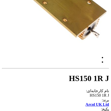
HS150 1R J
نام کارخانه‌ای:
HS150 1R J
برند:
Arcol UK Ltd
پکیج: