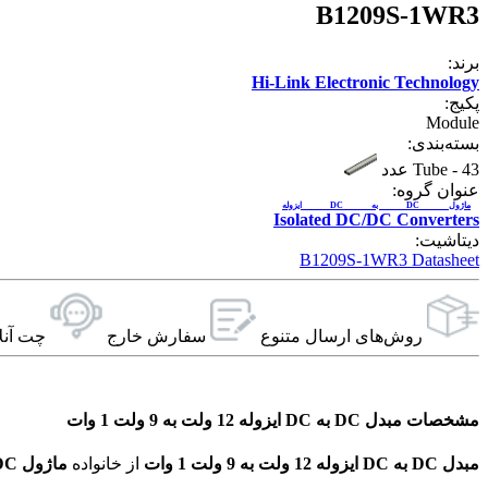
B1209S-1WR3
برند:
Hi-Link Electronic Technology
پکیج:
Module
بسته‌بندی:
43 عدد
-
Tube
عنوان گروه:
ماژول DC به DC ایزوله
Isolated DC/DC Converters
دیتاشیت:
B1209S-1WR3 Datasheet
روش‌های ارسال‌ متنوع
سفارش خارج
چت آنل
مشخصات مبدل DC به DC ایزوله 12 ولت به 9 ولت 1 وات
مبدل DC به DC ایزوله 12 ولت به 9 ولت 1 وات
از خانواده
ماژول DC به DC ایزوله