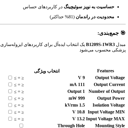
حساسیت به نویز سوئیچینگ
در کاربردهای حساس
محدودیت در راندمان
(81% حداکثر)
🎯 جمع‌بندی:
مبدل
B1209S-1WR3
پزشکی محسوب می‌شود
Features
انتخاب ویژگی
V
9
Output Voltage
≥
=
≤
mA
111
Output Current
≥
=
≤
Output
1
Number of Output
≥
=
≤
mW
999
Output Power
≥
=
≤
kVrms
1.5
Isolation Voltage
≥
=
≤
V
10.8
Input Voltage MIN
≥
=
≤
V
13.2
Input Voltage MAX
≥
=
≤
Through Hole
Mounting Style