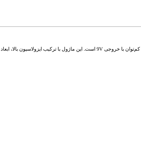
یک انتخاب ایده‌آل برای کاربردهای ایزوله‌سازی کم‌توان با خروجی 9V است. این