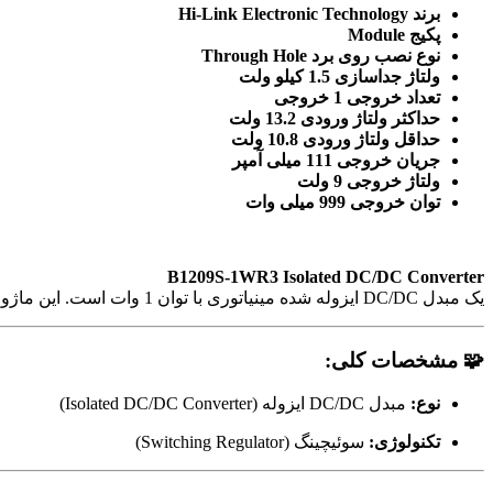
برند Hi-Link Electronic Technology
پکیج Module
نوع نصب روی برد Through Hole
ولتاژ جداسازی 1.5 کیلو ولت
تعداد خروجی 1 خروجی
حداکثر ولتاژ ورودی 13.2 ولت
حداقل ولتاژ ورودی 10.8 ولت
جریان خروجی 111 میلی آمپر
ولتاژ خروجی 9 ولت
توان خروجی 999 میلی وات
B1209S-1WR3 Isolated DC/DC Converter
یک مبدل DC/DC ایزوله شده مینیاتوری با توان 1 وات است. این ماژول قادر است ولتاژ ورودی 12V DC را به خروجی ایزوله شده 9V DC تبدیل کند.
🧩 مشخصات کلی:
نوع:
مبدل DC/DC ایزوله (Isolated DC/DC Converter)
تکنولوژی:
سوئیچینگ (Switching Regulator)