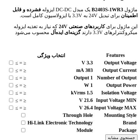
ماژول
B2403S-1WR3
یک مبدل DC-DC ایزوله
فشرده و قابل
اطمینان
برای تبدیل 24V به 3.3V با ایزولاسیون کامل است.
این ماژول برای
کاربردهای صنعتی 24V
که نیاز به تغذیه ایزوله
میکروکنترلرهای 3.3V دارند
گزینه‌ای ایده‌آل
محسوب می‌شود
Features
انتخاب ویژگی
V
3.3
Output Voltage
≥
=
≤
mA
303
Output Current
≥
=
≤
Output
1
Number of Output
≥
=
≤
W
1
Output Power
≥
=
≤
kVrms
1.5
Isolation Voltage
≥
=
≤
V
21.6
Input Voltage MIN
≥
=
≤
V
26.4
Input Voltage MAX
≥
=
≤
Through Hole
Mounting Style
Hi-Link Electronic Technology
Brand
Module
Package
جستجوی مشابه