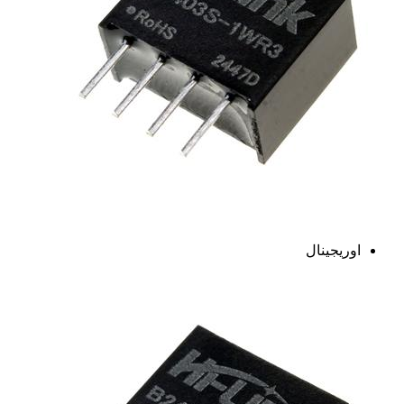
اوریجینال