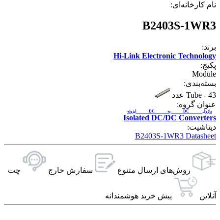
نام کارخانه‌ای:
B2403S-1WR3
برند:
Hi-Link Electronic Technology
پکیج:
Module
بسته‌بندی:
43 عدد
-
Tube
عنوان گروه:
ماژول DC به DC ایزوله
Isolated DC/DC Converters
دیتاشیت:
B2403S-1WR3 Datasheet
روش‌های ارسال‌ متنوع
سفارش خارج
چت
آنلاین
پیش خرید هوشمندانه