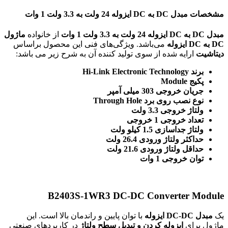
مشخصات مبدل DC به DC ایزوله 24 ولت به 3.3 ولت 1 وات
مبدل DC به DC ایزوله 24 ولت به 3.3 ولت 1 وات
از خانواده
ماژول
DC به DC ایزوله
می‌باشد. ویژگی‌های فنی این محصول براساس
دیتاشیت
ارایه شده از سوی تولید کننده آن به شرح زیر می باشد:
برند Hi-Link Electronic Technology
پکیج Module
جریان خروجی 303 میلی آمپر
نوع نصب روی برد Through Hole
ولتاژ خروجی 3.3 ولت
تعداد خروجی 1 خروجی
ولتاژ جداسازی 1.5 کیلو ولت
حداکثر ولتاژ ورودی 26.4 ولت
حداقل ولتاژ ورودی 21.6 ولت
توان خروجی 1 وات
B2403S-1WR3 DC-DC Converter Module
یک
مبدل DC-DC ایزوله
با توان پایین و راندمان بالا است
. این
ماژول برای
ایزوله کردن و تبدیل سطح ولتاژ
در کاربردهای صنعتی