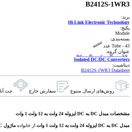
B2412S-1WR3
برند:
Hi-Link Electronic Technology
پکیج:
Module
بسته‌بندی:
43 عدد
-
Tube
عنوان گروه:
ماژول DC به DC ایزوله
Isolated DC/DC Converters
دیتاشیت:
B2412S-1WR3 Datasheet
روش‌های ارسال‌ متنوع
سفارش خارج
چت آنل
مشخصات مبدل DC به DC ایزوله 24 ولت به 12 ولت 1 وات
مبدل DC به DC ایزوله 24 ولت به 12 ولت 1 وات
از خانواده
ماژول DC به DC ایزوله