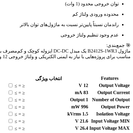
توان خروجی محدود (1 وات)
محدوده ورودی ولتاژ کم
راندمان نسبتاً پایین‌تر نسبت به ماژول‌های توان بالاتر
عدم وجود تنظیم ولتاژ خروجی
🎯 جمع‌بندی:
مناسب برای پروژه‌هایی با نیاز به ایمنی الکتریکی و ولتاژ خروجی 12 ولت به شمار می‌رود. اگر دنبال راه‌حلی کم‌حجم و با عملکرد پایدار در توان پایین هستید، این ماژول گزینه خوبی است
Features
انتخاب ویژگی
V
12
Output Voltage
≥
=
≤
mA
83
Output Current
≥
=
≤
Output
1
Number of Output
≥
=
≤
mW
996
Output Power
≥
=
≤
kVrms
1.5
Isolation Voltage
≥
=
≤
V
21.6
Input Voltage MIN
≥
=
≤
V
26.4
Input Voltage MAX
≥
=
≤