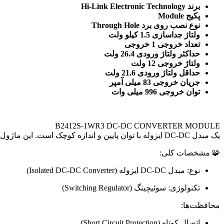
برند Hi-Link Electronic Technology
پکیج Module
نوع نصب روی برد Through Hole
ولتاژ جداسازی 1.5 کیلو ولت
تعداد خروجی 1 خروجی
حداکثر ولتاژ ورودی 26.4 ولت
ولتاژ خروجی 12 ولت
حداقل ولتاژ ورودی 21.6 ولت
جریان خروجی 83 میلی آمپر
توان خروجی 996 میلی وات
B2412S-1WR3 DC-DC CONVERTER MODULE
یک مبدل DC-DC ایزوله با توان پایین و اندازه کوچک است. این ماژول قادر است ولتاژ ورودی ۲۴V DC را به خروجی ۱۲V DC با توان ۱ وات تبدیل کند.
🧩 مشخصات کلی:
نوع: مبدل DC-DC ایزوله (Isolated DC-DC Converter)
تکنولوژی: سوئیچینگ (Switching Regulator)
محافظت‌ها:
اتصال کوتاه (Short Circuit Protection)