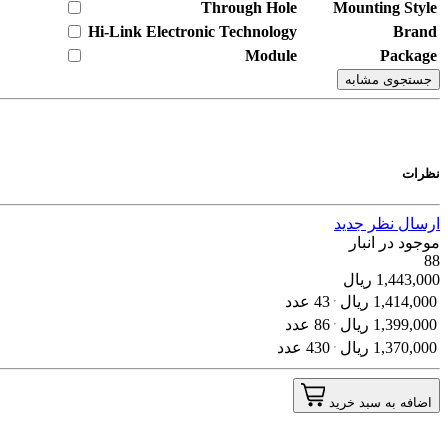
Through Hole
Mounting Style
Hi-Link Electronic Technology
Brand
Module
Package
جستجوی مشابه
نظرات
ارسال نظر جدید
موجود در انبار
88
1,443,000
ریال
1,414,000
ریال
43 عدد
1,399,000
ریال
86 عدد
1,370,000
ریال
430 عدد
اضافه به سبد خرید