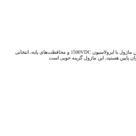
ماژول B2412S-1WR3 یک مبدل DC-DC ایزوله کوچک و کم‌مصرف با خروجی 12 ولت است که برای کاربردهای توان پایین مناسب است. این ماژول با ایزولاسیون 1500VDC و محافظت‌های پایه، انتخابی