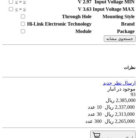
V
2.97
Input Voltage MIN
≥
=
≤
V
3.63
Input Voltage MAX
≥
=
≤
Through Hole
Mounting Style
Hi-Link Electronic Technology
Brand
Module
Package
جستجوی مشابه
نظرات
ارسال نظر جدید
موجود در انبار
93
2,385,000
ریال
2,337,000
ریال
10 عدد
2,313,000
ریال
30 عدد
2,265,000
ریال
300 عدد