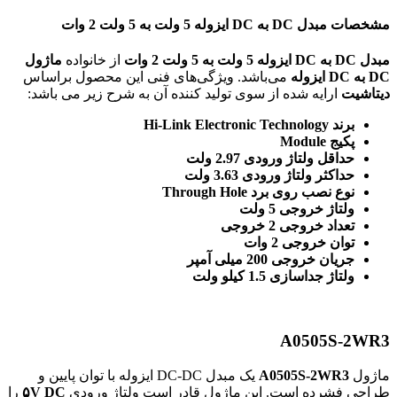
مشخصات مبدل DC به DC ایزوله 5 ولت به 5 ولت 2 وات
مبدل DC به DC ایزوله 5 ولت به 5 ولت 2 وات
از خانواده
ماژول
DC به DC ایزوله
می‌باشد. ویژگی‌های فنی این محصول براساس
دیتاشیت
ارایه شده از سوی تولید کننده آن به شرح زیر می باشد:
برند Hi-Link Electronic Technology
پکیج Module
حداقل ولتاژ ورودی 2.97 ولت
حداکثر ولتاژ ورودی 3.63 ولت
نوع نصب روی برد Through Hole
ولتاژ خروجی 5 ولت
تعداد خروجی 2 خروجی
توان خروجی 2 وات
جریان خروجی 200 میلی آمپر
ولتاژ جداسازی 1.5 کیلو ولت
A0505S-2WR3
ماژول
A0505S-2WR3
یک مبدل DC-DC ایزوله با توان پایین و
طراحی فشرده است. این ماژول قادر است ولتاژ ورودی
۵V DC
را