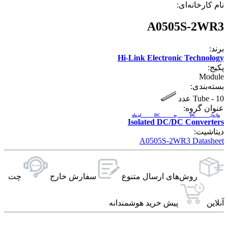
نام کارخانه‌ای:
A0505S-2WR3
برند:
Hi-Link Electronic Technology
پکیج:
Module
بسته‌بندی:
10 عدد
-
Tube
عنوان گروه:
ماژول DC به DC ایزوله
Isolated DC/DC Converters
دیتاشیت:
A0505S-2WR3 Datasheet
روش‌های ارسال‌ متنوع
سفارش خارج
چت
آنلاین
پیش خرید هوشمندانه