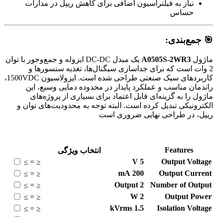
نیاز به فیلتراسیون اضافی برای کاهش ریپل در مدارات
حساس
🎯 جمع‌بندی:
ماژول
A0505S-2WR3
یک مبدل DC-DC ایزوله و جمع‌وجور با توان
2 وات است که برای جداسازی سیگنال‌ها، تغذیه سنسورها و
کاربردهای سبک صنعتی طراحی شده است. ایزولاسیون 1500VDC،
راندمان مناسب و عملکرد پایدار در محدوده دمایی وسیع، این
ماژول را به گزینه‌ای قابل اعتماد برای بسیاری از پروژه‌های
الکترونیکی تبدیل کرده است. البته توجه به محدودیت‌های توان و
ریپل، در طراحی نهایی ضروری است
Features
انتخاب ویژگی
V
5
Output Voltage
≥
=
≤
mA
200
Output Current
≥
=
≤
Output
2
Number of Output
≥
=
≤
W
2
Output Power
≥
=
≤
kVrms
1.5
Isolation Voltage
≥
=
≤