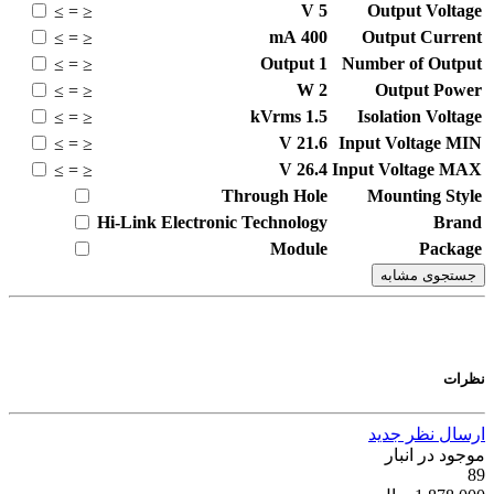
V
5
Output Voltage
≥
=
≤
mA
400
Output Current
≥
=
≤
Output
1
Number of Output
≥
=
≤
W
2
Output Power
≥
=
≤
kVrms
1.5
Isolation Voltage
≥
=
≤
V
21.6
Input Voltage MIN
≥
=
≤
V
26.4
Input Voltage MAX
≥
=
≤
Through Hole
Mounting Style
Hi-Link Electronic Technology
Brand
Module
Package
جستجوی مشابه
نظرات
ارسال نظر جدید
موجود در انبار
89