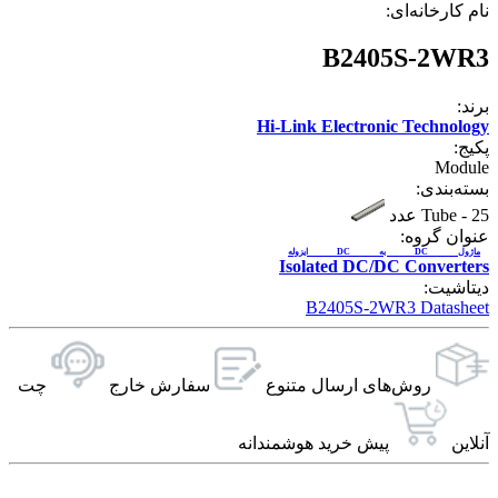
نام کارخانه‌ای:
B2405S-2WR3
برند:
Hi-Link Electronic Technology
پکیج:
Module
بسته‌بندی:
25 عدد
-
Tube
عنوان گروه:
ماژول DC به DC ایزوله
Isolated DC/DC Converters
دیتاشیت:
B2405S-2WR3 Datasheet
روش‌های ارسال‌ متنوع
سفارش خارج
چت
آنلاین
پیش خرید هوشمندانه