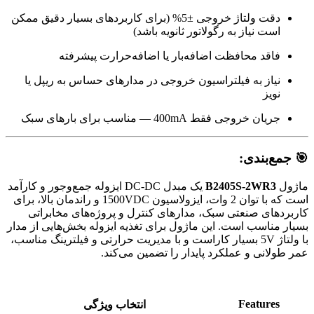
دقت ولتاژ خروجی ±5% (برای کاربردهای بسیار دقیق ممکن
است نیاز به رگولاتور ثانویه باشد)
فاقد محافظت اضافه‌بار یا اضافه‌حرارت پیشرفته
نیاز به فیلتراسیون خروجی در مدارهای حساس به ریپل یا
نویز
جریان خروجی فقط 400mA — مناسب برای بارهای سبک
🎯 جمع‌بندی:
ماژول
B2405S-2WR3
یک مبدل DC-DC ایزوله جمع‌وجور و کارآمد
است که با توان 2 وات، ایزولاسیون 1500VDC و راندمان بالا، برای
کاربردهای صنعتی سبک، مدارهای کنترل و پروژه‌های مخابراتی
بسیار مناسب است. این ماژول برای تغذیه ایزوله بخش‌هایی از مدار
با ولتاژ 5V بسیار کاراست و با مدیریت حرارتی و فیلترینگ مناسب،
عمر طولانی و عملکرد پایدار را تضمین می‌کند.
Features
انتخاب ویژگی