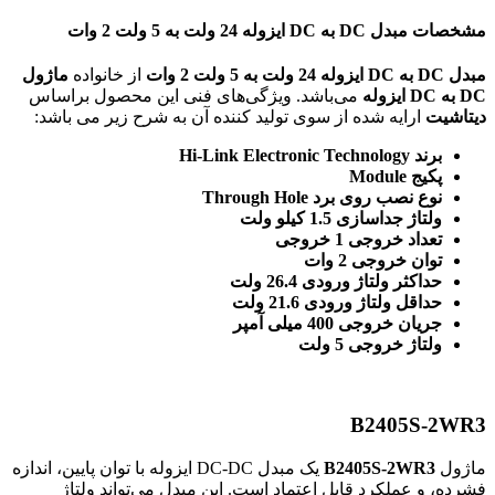
مشخصات مبدل DC به DC ایزوله 24 ولت به 5 ولت 2 وات
مبدل DC به DC ایزوله 24 ولت به 5 ولت 2 وات
از خانواده
ماژول
DC به DC ایزوله
می‌باشد. ویژگی‌های فنی این محصول براساس
دیتاشیت
ارایه شده از سوی تولید کننده آن به شرح زیر می باشد:
برند Hi-Link Electronic Technology
پکیج Module
نوع نصب روی برد Through Hole
ولتاژ جداسازی 1.5 کیلو ولت
تعداد خروجی 1 خروجی
توان خروجی 2 وات
حداکثر ولتاژ ورودی 26.4 ولت
حداقل ولتاژ ورودی 21.6 ولت
جریان خروجی 400 میلی آمپر
ولتاژ خروجی 5 ولت
B2405S-2WR3
ماژول
B2405S-2WR3
یک مبدل DC-DC ایزوله با توان پایین، اندازه
فشرده، و عملکرد قابل اعتماد است. این مبدل می‌تواند ولتاژ