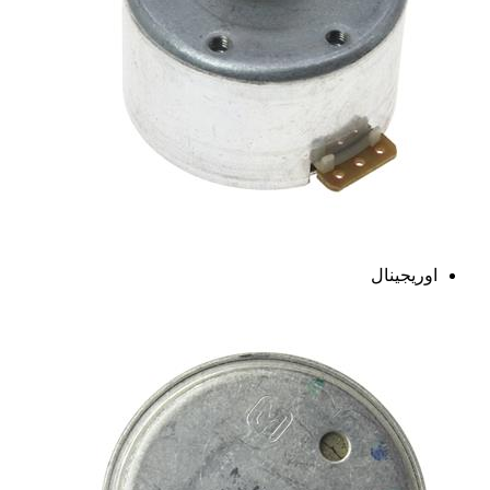
اوریجینال