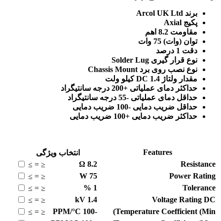
برند Arcol UK Ltd
پکیج Axial
مقاومت 8.2 اهم
توان (وات) 75 وات
دقت 1 درصد
نوع قرار گیری Solder Lug
نوع نصب روی برد Chassis Mount
مقدار ولتاژ DC 1.4 کیلو ولت
حداکثر دمای عملیاتی +200 درجه سانتیگراد
حداقل دمای عملیاتی -55 درجه سانتیگراد
حداقل ضریب دمایی -100 ضریب دمایی
حداکثر ضریب دمایی +100 ضریب دمایی
Features
انتخاب ویژگی
Ω
8.2
Resistance
≥
=
≤
W
75
Power Rating
≥
=
≤
%
1
Tolerance
≥
=
≤
kV
1.4
Voltage Rating DC
≥
=
≤
PPM/°C
-100
Temperature Coefficient (Min)
≥
=
≤