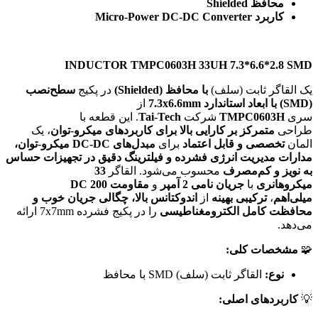
محافظ Shielded
کاربرد Micro-Power DC-DC Converter
INDUCTOR TMPC0603H 33UH 7.3
*
6.6
*
2.8 SMD
یک القاگر ثابت (سلف)
با محافظ (Shielded)
در پکیج
سطح‌نصب
(SMD) با ابعاد استاندارد 7.3x6.6mm
از
سری
TMPC0603H
شرکت
Tai-Tech
. این قطعه با
طراحی
متمرکز بر کارایی بالا برای کاربردهای میکرو-توان
، یک
المان
تخصصی و قابل اعتماد
برای
مبدل‌های DC-DC میکرو-توان،
مدارات مدیریت انرژی فشرده و فیلترینگ دقیق در تجهیزات حساس
به نویز و کم‌مصرف
محسوب می‌شود. القاگر
33
میکروهانری
با
جریان نامی 2 آمپر
و
مقاومت DC 200
میلی‌اهم
،
ترکیبی بهینه
از
اندوکتانس بالا، چگالی جریان خوب و
محافظت کامل الکترومغناطیسی
را در پکیج فشرده 7x7mm ارائه
می‌دهد.
🧩
مشخصات کلی:
نوع:
القاگر ثابت (سلف) SMD با محافظ
💡
کاربردهای اصلی: