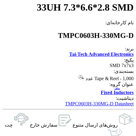
33UH 7.3*6.6*2.8 SMD
نام کارخانه‌ای:
TMPC0603H-330MG-D
برند:
Tai-Tech Advanced Electronics
پکیج:
SMD 7x7x3
بسته‌بندی:
1,000 عدد
-
Tape & Reel
عنوان گروه:
سلف
Fixed Inductors
دیتاشیت:
TMPC0603H-330MG-D Datasheet
روش‌های ارسال‌ متنوع
سفارش خارج
چت