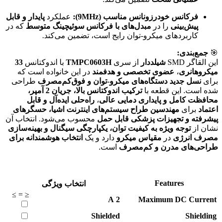
فرکانس خودرزونانس مناسب (9MHz):
عملکرد
پایدار و قابل
پیش‌بینی
را در
مبدل‌های با فرکانس سوئیچینگ متوسط
که در
کاربردهای میکرو-توان رایج است، تضمین می‌کند.
🎯
جمع‌بندی:
این القاگر SMD
شیلددار
از سری
TMPC0603H
با اندوکتانس
33
میکروهانری
،
عضوی تخصصی و هدفمند
در این خانواده است که
برای
نسل جدید دستگاه‌های میکرو-توان و فوق‌کم‌مصرف
طراحی
شده است. این قطعه با
ترکیب اندوکتانس بالا، جریان 2 آمپر،
محافظت کامل و پایداری دمایی عالی
،
راه‌حلی ایده‌آل و قابل
اعتماد
برای
مهندسین طراح سیستم‌های اینترنت اشیا، حسگرهای
پیشرفته و تجهیزات پزشکی قابل حمل
محسوب می‌شود. انتخاب آن
نشان از
توجه ویژه به کیفیت توان، یکپارچگی سیگنال و بهینه‌سازی
مصرف انرژی
در
مقیاس میکرو
دارد و یک
انتخاب هوشمندانه برای
طراحی‌های مدرن و کم‌مصرف
است.
Features
انتخاب ویژگی
≥
=
≤
A
2
Maximum DC Current
Shielded
Shielding