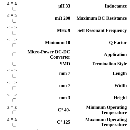
≥
=
≤
µH
33
Inductance
≥
=
≤
mΩ
200
Maximum DC Resistance
≥
=
≤
MHz
9
Self Resonant Frequency
≥
=
≤
Minimum
10
Q Factor
Micro-Power DC-DC
Application
Converter
SMD
Termination Style
≥
=
≤
mm
7
Length
≥
=
≤
mm
7
Width
≥
=
≤
mm
3
Height
≥
=
≤
Minimum Operating
°C
-40
Temperature
≥
=
≤
Maximum Operating
°C
125
Temperature