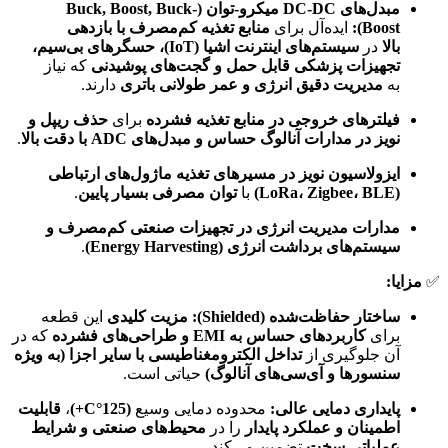
مبدل‌های DC-DC میکرو-توان (Buck, Boost, Buck-
Boost):
ایده‌آل برای
منابع تغذیه کم‌مصرف با بازدهی
بالا
در
سیستم‌های اینترنت اشیا (IoT)، حسگرهای بی‌سیم،
تجهیزات پزشکی قابل حمل و گجت‌های پوشیدنی
که نیاز
به
مدیریت دقیق انرژی و عمر طولانی باتری
دارند.
فیلترهای خروجی در منابع تغذیه فشرده
برای
حذف ریپل و
نویز در مدارات آنالوگ حساس و مبدل‌های ADC با دقت بالا
.
ایزولاسیون نویز در مسیرهای تغذیه ماژول‌های ارتباطی
(LoRa، Zigbee، BLE)
با
توان مصرفی بسیار پایین
.
مدارات مدیریت انرژی در تجهیزات صنعتی کم‌مصرف و
سیستم‌های برداشت انرژی (Energy Harvesting)
.
✅
مزایا:
ساختار حفاظت‌شده (Shielded):
مزیت کلیدی
این قطعه
برای
کاربردهای حساس به EMI و طراحی‌های فشرده
که در
آن جلوگیری از
تداخل الکترومغناطیسی با سایر اجزا (به ویژه
سنسورها و آی‌سی‌های آنالوگ)
حیاتی است.
پایداری دمایی عالی:
محدوده دمایی وسیع
(125°C+)
،
قابلیت
اطمینان و عملکرد پایدار
را در
محیط‌های صنعتی و شرایط
عملیاتی سخت
تضمین می‌کند.