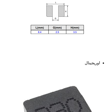
اوریجینال