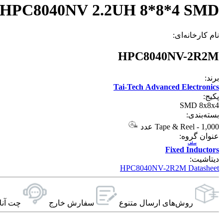
HPC8040NV 2.2UH 8*8*4 SMD
نام کارخانه‌ای:
HPC8040NV-2R2M
برند:
Tai-Tech Advanced Electronics
پکیج:
SMD 8x8x4
بسته‌بندی:
1,000 عدد
-
Tape & Reel
عنوان گروه:
سلف
Fixed Inductors
دیتاشیت:
HPC8040NV-2R2M Datasheet
روش‌های ارسال‌ متنوع
سفارش خارج
چت آنل