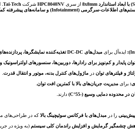
از سری
HPC8040NV
شرکت
Tai-Tech
. 
 (Infotainment) و سامانه‌های پیشرفته کمک راننده (ADAS) در خودروهای مدرن
ایده‌آل برای
مبدل‌های DC-DC تغذیه‌کننده نمایشگرها، پردازنده‌های چندرسانه‌ای، ماژول‌های صوتی و ارتباطات خودرو
وان پایدار و کم‌نویز برای رادارها، دوربین‌ها، سنسورهای اولتراسونیک و
تاژ و فیلترهای توان
در
ماژول‌های کنترل بدنه، موتور و انتقال قدرت
.
برای
مدیریت جریان‌های بالا با کمترین افت توان
.
در محدوده دمایی وسیع (-55°C)
دارند.
پیش‌بینی
را در
مبدل‌های با فرکانس سوئیچینگ بالا
که در طراحی‌های مدرن ADAS و Infotainment رایج است، ت
هش چشمگیر گرمایش و افزایش راندمان کلی سیستم
(به ویژه در جریا