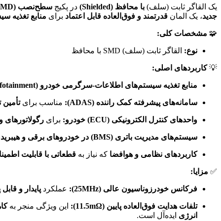
یک القاگر ثابت (سلف)
با محافظ (Shielded)
در پکیج
سطح‌نصب (SMD) با ابعاد استاندارد 8x8mm
جدید
، یک المان
قدرتمند و فوق‌العاده قابل اعتماد
برای
منابع تغذیه سیستم‌های اطلاعات-سرگرمی
🧩
مشخصات کلی:
نوع:
القاگر ثابت (سلف) SMD با محافظ
💡
کاربردهای اصلی:
منابع تغذیه سیستم‌های اطلاعات-سرگرمی خودرو (Infotainment):
سامانه‌های پیشرفته کمک راننده (ADAS):
مناسب برای
تأمین ت
واحدهای کنترل الکترونیکی (ECU) خودرو:
برای
رگولاتورهای ول
سیستم‌های مدیریت باتری (BMS) در خودروهای برقی و هیبریدی:
کاربردهای نظامی و هوافضا
که نیاز به
قطعاتی با قابلیت اطمینان 
✅
مزایا:
فرکانس خودرزوناسیون عالی (25MHz):
عملکرد
پایدار و قابل 
تلفات هدایت فوق‌العاده پایین (11.5mΩ):
این ویژگی منجر به
کا
انرژی
ایده‌آل است.