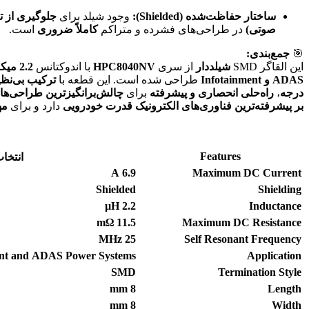
ساختار حفاظت‌شده (Shielded):
وجود شیلد برای
صوتی)
در طراحی‌های فشرده و متراکم
کاملاً ضروری
است.
🎯
جمع‌بندی:
این القاگر SMD
شیلددار
از سری
HPC8040NV
با اندوکتانس
2.2 میکروهانری
ADAS و Infotainment
طراحی شده است. این قطعه با
درجه
،
راه‌حلی انحصاری و پیشرفته
برای
چالش‌برانگیزترین طراحی‌ه
بر پیشرفته‌ترین فناوری‌های الکترونیک قدرت خودرویی
دارد و برای
مهند
Features
انتخا
A
6.9
Maximum DC Current
Shielded
Shielding
µH
2.2
Inductance
mΩ
11.5
Maximum DC Resistance
MHz
25
Self Resonant Frequency
ent and ADAS Power Systems
Application
SMD
Termination Style
mm
8
Length
mm
8
Width