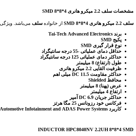
مشخصات سلف 2.2 میکرو هانری SMD 8*8*4
سلف 2.2 میکرو هانری SMD 8*8*4
از خانواده
سلف
می‌باشد. ویژگی‌های فنی این محصول براساس
برند Tai-Tech Advanced Electronics
پکیج SMD
نوع قرار گیری SMD
حداقل دمای عملیاتی -55 درجه سانتیگراد
حداکثر دمای عملیاتی 125 درجه سانتیگراد
طول (ارتفاع) 8 میلیمتر
ظرفیت القایی 2.2 میکرو هانری
حداکثر مقاومت DC 11.5 میلی اهم
محافظ Shielded
عرض (پهنا) 8 میلیمتر
ارتفاع 4 میلیمتر
حداکثر جریان DC 6.9 آمپر
فرکانس خود رزونانس 25 مگا هرتز
کاربرد Automotive Infotainment and ADAS Power Systems
INDUCTOR HPC8040NV 2.2UH 8
*
8
*
4 SMD