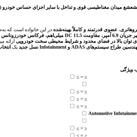
،
عضوی قدرتمند و کاملاً بهینه‌شده
در این خانواده است که به‌
ای توان بالا در فضای محدود و شرایط محیطی سخت خودرویی
ارائه می
سین طراح سیستم‌های ADAS و Infotainment نسل جدید
یک
انتخا
ب ویژگی
≥
=
≤
≥
=
≤
≥
=
≤
≥
=
≤
Automotive Infotainm
≥
=
≤
≥
=
≤