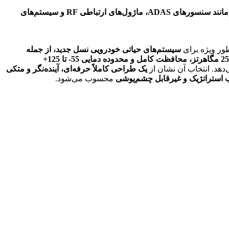
جلوگیری از تشعشع میدان مغناطیسی قوی و تداخل با سایر اجزای حساس خودرو (مانند سنسورهای ADAS، ماژول‌های ارتباطی RF و سیستم‌های
طور ویژه برای
سیستم‌های حیاتی خودرویی نسل جدید، از جمله
ترکیب بی‌نظیر جریان 6.9 آمپر، مقاومت DC 11.5 میلی‌اهم، فرکانس خودرزونانس 25 مگاهرتز، محافظت کامل و محدوده دمایی 55- تا 125+
‌دهد. انتخاب آن نشان از
یک طراحی کاملاً حرفه‌ای، آینده‌نگر و متکی
ب استراتژیک و غیرقابل چشم‌پوشی
محسوب می‌شود.