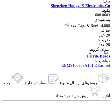
برند:
Shenzhen HongyeX Electronics Co
پکیج:
0603 1608
بسته‌بندی:
4,000 عدد
-
Tape & Reel
حداقل:
20
عدد
ضریب:
20
عدد
عنوان گروه:
فریت بید
Ferrite Beads
دیتاشیت:
EBMS160808A101 Datasheet
روش‌های ارسال‌ متنوع
سفارش خارج
چت
آنلاین
پیش خرید هوشمندانه