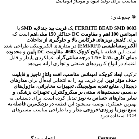
مناسب برای تولید انبوه و مونتاژ اتوماتیک
🎯 جمع‌بندی:
FERRITE BEAD SMD 0603
یک
فریت بید چندلایه SMD
با
امپدانس 100 اهم
و
مقاومت DC حداکثر 150 میلی‌اهم
است که
برای
کاهش نویزهای فرکانس بالا و جلوگیری از تداخلات
الکترومغناطیسی (EMI/RFI)
در مدارهای الکترونیکی طراحی شده
است. این قطعه با
پکیج کوچک 0603، مقاومت DC پایین و محدوده
دمای کاری -55 تا +125 درجه سانتی‌گراد
، عملکردی پایدار و قابل
اعتماد در انواع کاربردهای صنعتی و تجاری ارائه می‌دهد.
ترکیب
ابعاد کوچک، امپدانس مناسب، افت ولتاژ ناچیز و قابلیت
حذف مؤثر نویز
، این فریت بید را به انتخابی ایده‌آل برای
مدارهای
دیجیتال، منابع تغذیه سوئیچینگ، تجهیزات مخابراتی، ماژول‌های
بی‌سیم، سیستم‌های مبتنی بر میکروکنترلر، تجهیزات پزشکی و
سایر مدارهای حساس به نویز
تبدیل کرده است. برای دستیابی به
بهترین عملکرد، توصیه می‌شود این قطعه
در نزدیک‌ترین فاصله به
منبع نویز یا ورودی/خروجی مدار
و با طراحی مناسب مسیرهای
PCB استفاده شود.
Features
انتخاب ویژگی