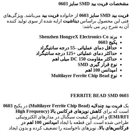
مشخصات فریت بید SMD سایز 0603
فریت بید SMD سایز 0603
از خانواده
فریت بید
می‌باشد. ویژگی‌های
فنی این محصول براساس
دیتاشیت
ارایه شده از سوی تولید کننده
آن به شرح زیر می باشد:
برند Shenzhen HongyeX Electronics Co
پکیج 0603
حداقل دمای عملیاتی -55 درجه سانتیگراد
حداکثر دمای عملیاتی +125 درجه سانتیگراد
حداکثر مقاومت DC 150 میلی اهم
نوع قرار گیری SMD
امپدانس 100 اهم
نوع Multilayer Ferrite Chip Bead
FERRITE BEAD SMD 0603
یک
فریت بید چندلایه (Multilayer Ferrite Chip Bead)
در پکیج
0603
است که برای
کاهش نویزهای فرکانس بالا (High Frequency
EMI/RFI)
و افزایش کیفیت سیگنال در مدارهای الکترونیکی
طراحی شده است. این قطعه با ایجاد
امپدانس 100 اهم در
فرکانس‌های بالا
، نویزهای ناخواسته را تضعیف کرده و بدون ایجاد