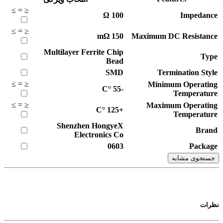
≥
=
≤
Ω
100
Impedance
≥
=
≤
mΩ
150
Maximum DC Resistance
Multilayer Ferrite Chip
Type
Bead
SMD
Termination Style
≥
=
≤
Minimum Operating
°C
-55
Temperature
≥
=
≤
Maximum Operating
°C
+125
Temperature
Shenzhen HongyeX
Brand
Electronics Co
0603
Package
جستجوی مشابه
نظرات