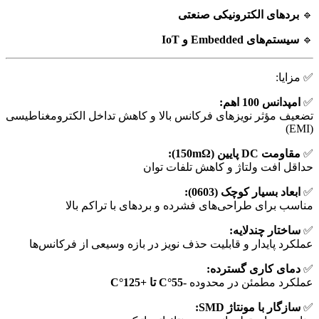
🔹
بردهای الکترونیکی صنعتی
🔹
سیستم‌های Embedded و IoT
✅ مزایا:
✅
امپدانس 100 اهم:
تضعیف مؤثر نویزهای فرکانس بالا و کاهش تداخل الکترومغناطیسی
(EMI)
✅
مقاومت DC پایین (150mΩ):
حداقل افت ولتاژ و کاهش تلفات توان
✅
ابعاد بسیار کوچک (0603):
مناسب برای طراحی‌های فشرده و بردهای با تراکم بالا
✅
ساختار چندلایه:
عملکرد پایدار و قابلیت حذف نویز در بازه وسیعی از فرکانس‌ها
✅
دمای کاری گسترده:
عملکرد مطمئن در محدوده
-55°C تا +125°C
✅
سازگار با مونتاژ SMD: