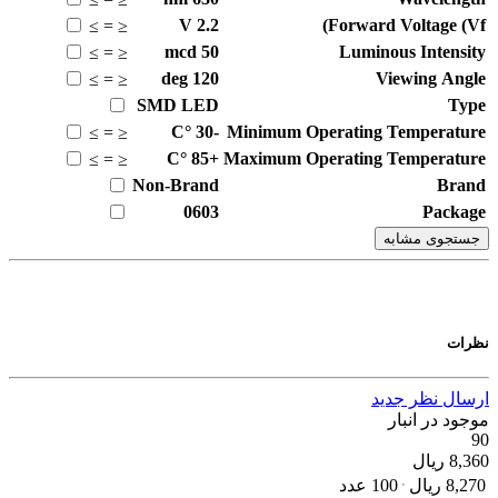
V
2.2
Forward Voltage (Vf)
≥
=
≤
mcd
50
Luminous Intensity
≥
=
≤
deg
120
Viewing Angle
≥
=
≤
SMD LED
Type
°C
-30
Minimum Operating Temperature
≥
=
≤
°C
+85
Maximum Operating Temperature
≥
=
≤
Non-Brand
Brand
0603
Package
جستجوی مشابه
نظرات
ارسال نظر جدید
موجود در انبار
90
8,360
ریال
8,270
ریال
100 عدد