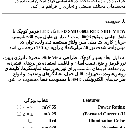
عملکرد در بازه
30- تا 85+ درجه سانتی‌گراد
امکان استفاده در
محیط‌های مختلف صنعتی و تجاری را فراهم می‌کند.
🎯 جمع‌بندی:
LED SMD 0603 RED SIDE VIEW
یک
LED قرمز کوچک با
تابش جانبی
و
پکیج 0603
است که دارای
طول موج 630 نانومتر،
جریان کاری 25 میلی‌آمپر، ولتاژ مستقیم 2.2 ولت، توان 55
میلی‌وات، شدت نور 50 میلی‌کندلا و زاویه دید 120 درجه
می‌باشد.
به دلیل
ابعاد بسیار کوچک، طراحی Side View، مصرف انرژی پایین،
نور قرمز واضح، نصب آسان و قابلیت استفاده در بردهای فشرده
،
این قطعه گزینه‌ای مناسب برای
نور پس‌زمینه نمایشگرها، کلیدهای
روشن‌شونده، تجهیزات قابل حمل، نشانگرهای وضعیت و انواع
طراحی‌های الکترونیکی SMD با محدودیت فضا
محسوب می‌شود.
Features
انتخاب ویژگی
mW
55
Power Rating
≥
=
≤
mA
25
Forward Current (If)
≥
=
≤
Red
Illumination Color
nm
630
Wavelength
≥
=
≤