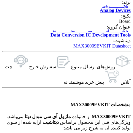
برند:
آنالوگ دیوایسز
Analog Devices
پکیج:
Board
عنوان گروه:
ماژول آی سی مبدل دیتا
Data Conversion IC Development Tools
دیتاشیت:
MAX30009EVKIT Datasheet
روش‌های ارسال‌ متنوع
سفارش خارج
چت
آنلاین
پیش خرید هوشمندانه
مشخصات MAX30009EVKIT
MAX30009EVKIT
از خانواده
ماژول آی سی مبدل دیتا
می‌باشد.
ویژگی‌های فنی این محصول براساس
دیتاشیت
ارایه شده از سوی
تولید کننده آن به شرح زیر می باشد: