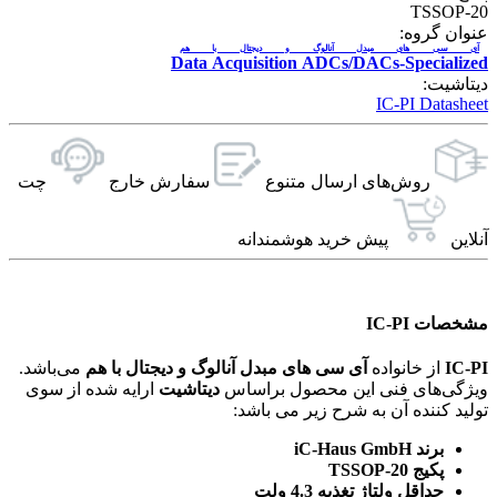
TSSOP-20
عنوان گروه:
آی سی های مبدل آنالوگ و دیجتال با هم
Data Acquisition ADCs/DACs-Specialized
دیتاشیت:
IC-PI Datasheet
روش‌های ارسال‌ متنوع
سفارش خارج
چت
آنلاین
پیش خرید هوشمندانه
مشخصات IC-PI
IC-PI
از خانواده
آی سی های مبدل آنالوگ و دیجتال با هم
می‌باشد.
ویژگی‌های فنی این محصول براساس
دیتاشیت
ارایه شده از سوی
تولید کننده آن به شرح زیر می باشد:
برند iC-Haus GmbH
پکیج TSSOP-20
حداقل ولتاژ تغذیه 4.3 ولت