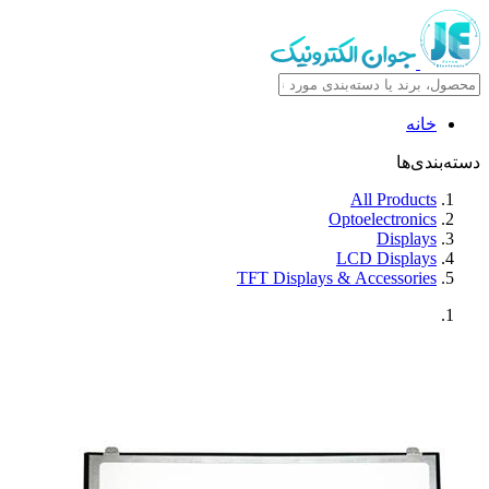
خانه
دسته‌بندی‌ها
All Products
Optoelectronics
Displays
LCD Displays
TFT Displays & Accessories