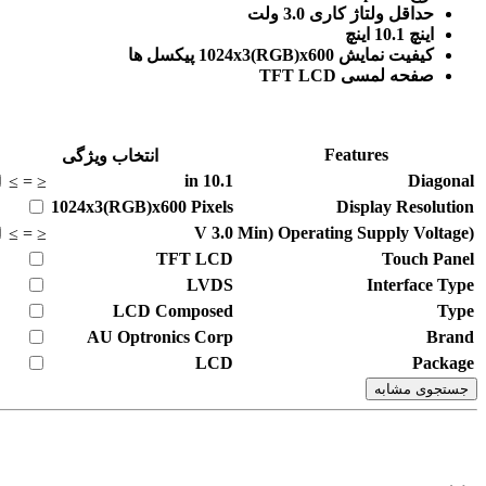
حداقل ولتاژ کاری 3.0 ولت
اینچ 10.1 اینچ
کیفیت نمایش 1024x3(RGB)x600 پیکسل ها
صفحه لمسی TFT LCD
Features
انتخاب ویژگی
in
10.1
Diagonal
≥
=
≤
1024x3(RGB)x600
Pixels
Display Resolution
V
3.0
(Min) Operating Supply Voltage
≥
=
≤
TFT LCD
Touch Panel
LVDS
Interface Type
LCD Composed
Type
AU Optronics Corp
Brand
LCD
Package
جستجوی مشابه