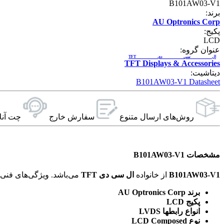
B101AW03-V1
برند:
AU Optronics Corp
پکیج:
LCD
عنوان گروه:
ال سی دی TFT
TFT Displays & Accessories
دیتاشیت:
B101AW03-V1 Datasheet
روش‌های ارسال‌ متنوع
سفارش خارج
چت آنل
مشخصات B101AW03-V1
B101AW03-V1
از خانواده
ال سی دی TFT
می‌باشد. ویژگی‌های فنی این محصول براساس
برند AU Optronics Corp
پکیج LCD
انواع رابطها LVDS
نوع LCD Composed