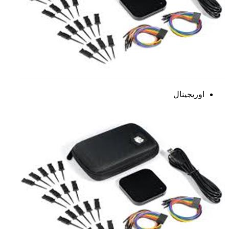
اوریجینال