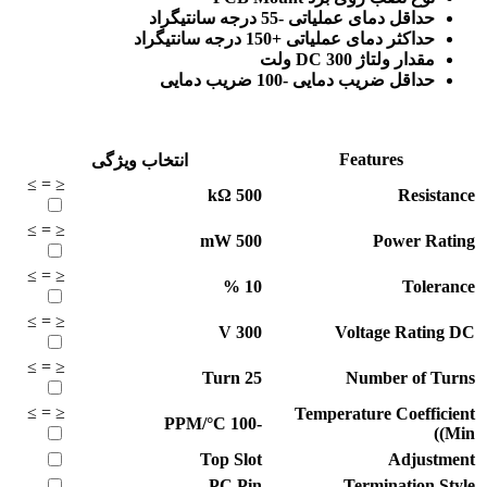
حداقل دمای عملیاتی -55 درجه سانتیگراد
حداکثر دمای عملیاتی +150 درجه سانتیگراد
مقدار ولتاژ DC 300 ولت
حداقل ضریب دمایی -100 ضریب دمایی
Features
انتخاب ویژگی
≥
=
≤
kΩ
500
Resistance
≥
=
≤
mW
500
Power Rating
≥
=
≤
%
10
Tolerance
≥
=
≤
V
300
Voltage Rating DC
≥
=
≤
Turn
25
Number of Turns
≥
=
≤
Temperature Coefficient
PPM/°C
-100
(Min)
Top Slot
Adjustment
PC Pin
Termination Style