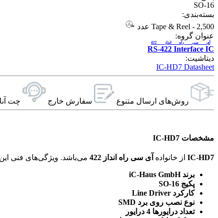
SO-16
بسته‌بندی:
2,500 عدد
-
Tape & Reel
عنوان گروه:
آی سی راه انداز 422
RS-422 Interface IC
دیتاشیت:
IC-HD7 Datasheet
روش‌های ارسال‌ متنوع
سفارش خارج
چت آنل
مشخصات IC-HD7
IC-HD7
از خانواده
آی سی راه انداز 422
می‌باشد. ویژگی‌های فنی این محصول براساس
برند iC-Haus GmbH
پکیج SO-16
کارکرد Line Driver
نوع نصب روی برد SMD
تعداد درایورها 4 درایور