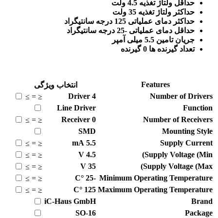
حداقل ولتاژ تغذیه 4.5 ولت
حداکثر ولتاژ تغذیه 35 ولت
حداکثر دمای عملیاتی 125 درجه سانتیگراد
حداقل دمای عملیاتی -25 درجه سانتیگراد
جریان تامین 5.5 میلی آمپر
تعداد گیرنده ها 0 گیرنده
Features
انتخاب ویژگی
Driver
4
Number of Drivers
≥
=
≤
Line Driver
Function
Receiver
0
Number of Receivers
≥
=
≤
SMD
Mounting Style
mA
5.5
Supply Current
≥
=
≤
V
4.5
Supply Voltage (Min)
≥
=
≤
V
35
Supply Voltage (Max)
≥
=
≤
°C
-25
Minimum Operating Temperature
≥
=
≤
°C
125
Maximum Operating Temperature
≥
=
≤
iC-Haus GmbH
Brand
SO-16
Package