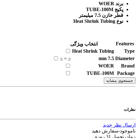
برند WOER
پکیج TUBE-100M
قطر خازن 7.5 میلیمتر
نوع Heat Shrink Tubing
Features
انتخاب ویژگی
Heat Shrink Tubing
Type
mm
7.5
Diameter
≥
=
≤
WOER
Brand
TUBE-100M
Package
جستجوی مشابه
نظرات
ارسال نظر جدید
ناموجود-سفارش دهید
زمان تحویل 31 روزه