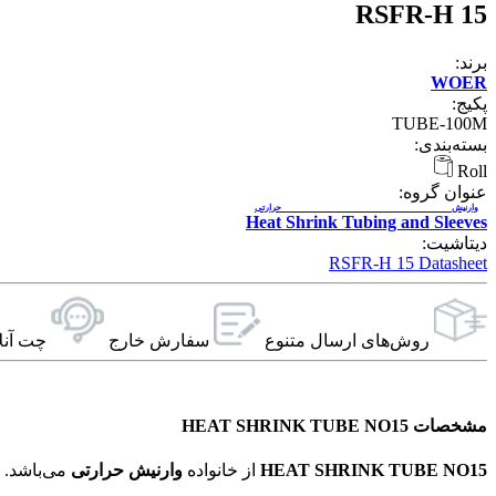
RSFR-H 15
برند:
WOER
پکیج:
TUBE-100M
بسته‌بندی:
Roll
عنوان گروه:
وارنیش حرارتی
Heat Shrink Tubing and Sleeves
دیتاشیت:
RSFR-H 15 Datasheet
روش‌های ارسال‌ متنوع
سفارش خارج
چت آنل
مشخصات HEAT SHRINK TUBE NO15
HEAT SHRINK TUBE NO15
از خانواده
وارنیش حرارتی
می‌باشد. ویژگی‌های فنی این محصول براساس