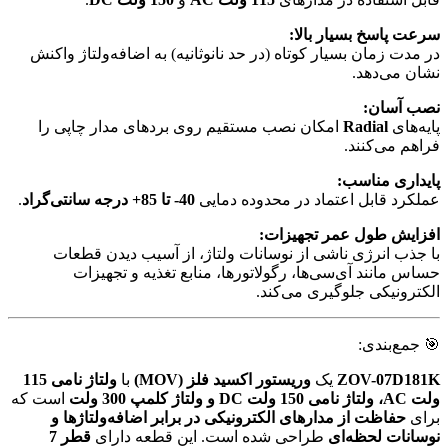
سرعت پاسخ بسیار بالا:
در مدت زمان بسیار کوتاه (در حد نانوثانیه) به اضافه‌ولتاژ واکنش
نشان می‌دهد.
نصب آسان:
پایه‌های
Radial
امکان نصب مستقیم روی بردهای مدار چاپی را
فراهم می‌کنند.
پایداری مناسب:
عملکرد قابل اعتماد در محدوده دمایی
40- تا 85+ درجه سانتی‌گراد
.
افزایش طول عمر تجهیزات:
با جذب انرژی ناشی از نوسانات ولتاژ، از آسیب دیدن قطعات
حساس مانند آی‌سی‌ها، رگولاتورها، منابع تغذیه و تجهیزات
الکترونیکی جلوگیری می‌کند.
🎯 جمع‌بندی:
ZOV-07D181K
یک
وریستور اکسید فلز (MOV)
با
ولتاژ نامی 115
ولت AC، ولتاژ نامی 150 ولت DC و ولتاژ کلمپ 300 ولت
است که
برای
حفاظت از مدارهای الکترونیکی در برابر اضافه‌ولتاژها و
نوسانات لحظه‌ای
طراحی شده است. این قطعه دارای
قطر 7