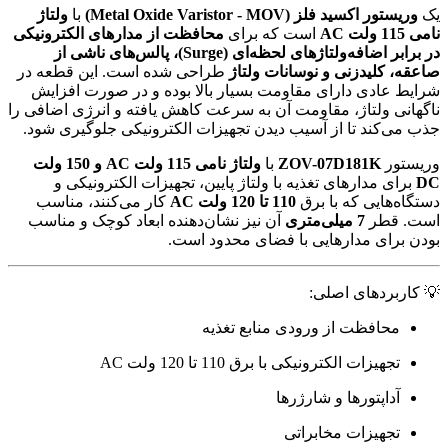
یک
وریستور اکسید فلز (Metal Oxide Varistor - MOV)
با
ولتاژ
نامی 115 ولت AC
است که برای
محافظت از مدارهای الکترونیکی
در برابر اضافه‌ولتاژهای لحظه‌ای (Surge)، پالس‌های ناشی از
صاعقه، کلیدزنی و نوسانات ولتاژ
طراحی شده است. این قطعه در
شرایط عادی دارای مقاومت بسیار بالا بوده و در صورت افزایش
ناگهانی ولتاژ، مقاومت آن به سرعت کاهش یافته و انرژی اضافی را
جذب می‌کند تا از آسیب دیدن تجهیزات الکترونیکی جلوگیری شود.
وریستور
ZOV-07D181K
با
ولتاژ نامی 115 ولت AC و 150 ولت
DC
برای مدارهای تغذیه با ولتاژ پایین، تجهیزات الکترونیکی و
دستگاه‌هایی که با برق
110 تا 120 ولت AC
کار می‌کنند، مناسب
است. قطر
7 میلی‌متری
آن نیز نشان‌دهنده ابعاد کوچک و مناسب
بودن برای مدارهایی با فضای محدود است.
💡 کاربردهای اصلی:
محافظت از ورودی منابع تغذیه
تجهیزات الکترونیکی با برق 110 تا 120 ولت AC
آداپتورها و شارژرها
تجهیزات مخابراتی