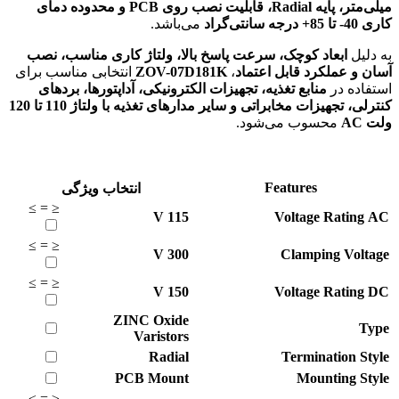
میلی‌متر، پایه Radial، قابلیت نصب روی PCB و محدوده دمای
کاری 40- تا 85+ درجه سانتی‌گراد
می‌باشد.
به دلیل
ابعاد کوچک، سرعت پاسخ بالا، ولتاژ کاری مناسب، نصب
آسان و عملکرد قابل اعتماد
،
ZOV-07D181K
انتخابی مناسب برای
استفاده در
منابع تغذیه، تجهیزات الکترونیکی، آداپتورها، بردهای
کنترلی، تجهیزات مخابراتی و سایر مدارهای تغذیه با ولتاژ 110 تا 120
ولت AC
محسوب می‌شود.
Features
انتخاب ویژگی
≥
=
≤
V
115
Voltage Rating AC
≥
=
≤
V
300
Clamping Voltage
≥
=
≤
V
150
Voltage Rating DC
ZINC Oxide
Type
Varistors
Radial
Termination Style
PCB Mount
Mounting Style
≥
=
≤