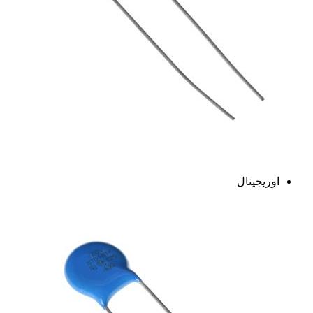
اوریجینال