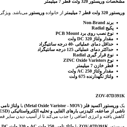
مشخصات وریستور 320 ولت قطر 7 میلیمتر
وریستور 320 ولت قطر 7 میلیمتر
از خانواده
وریستور
می‌باشد. ویژگی‌های فنی این محصول براساس
برند Non-Brand
پکیج Radial
نوع نصب روی برد PCB Mount
مقدار ولتاژ DC 320 ولت
حداقل دمای عملیاتی -40 درجه سانتیگراد
حداکثر دمای عملیاتی 125 درجه سانتیگراد
نوع قرار گیری Radial
نوع ZINC Oxide Varistors
قطر خازن 7 میلیمتر
مقدار ولتاژ AC 250 ولت
ولتاژ نگهدارنده 675 ولت
ZOV-07D391K
یک
وریستور اکسید فلز (Metal Oxide Varistor - MOV)
با
ولتاژ نامی 250 ولت AC
ناشی از صاعقه، کلیدزنی بارهای القایی و تخلیه الکترواستاتیکی (ESD)
کاهش یافته و انرژی اضافی را جذب می‌کند تا از آسیب دیدن سایر ق
وریستور
ZOV-07D391K
با
ولتاژ نامی 250 ولت AC و 320 ولت DC
ب