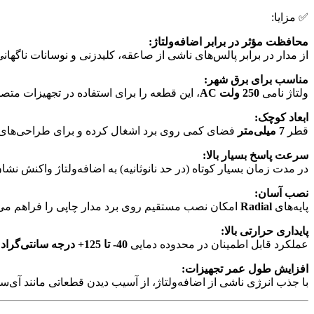
✅ مزایا:
محافظت مؤثر در برابر اضافه‌ولتاژ:
از مدار در برابر پالس‌های ناشی از صاعقه، کلیدزنی و نوسانات ناگهان
مناسب برای برق شهر:
ولتاژ نامی
250 ولت AC
، این قطعه را برای استفاده در تجهیزات متص
ابعاد کوچک:
قطر
7 میلی‌متر
فضای کمی روی برد اشغال کرده و برای طراحی‌ها
سرعت پاسخ بسیار بالا:
در مدت زمان بسیار کوتاه (در حد نانوثانیه) به اضافه‌ولتاژ واکنش نشا
نصب آسان:
پایه‌های
Radial
امکان نصب مستقیم روی برد مدار چاپی را فراهم می‌ک
پایداری حرارتی بالا:
عملکرد قابل اطمینان در محدوده دمایی
40- تا 125+ درجه سانتی‌گراد
.
افزایش طول عمر تجهیزات:
با جذب انرژی ناشی از اضافه‌ولتاژ، از آسیب دیدن قطعاتی مانند آی‌سی