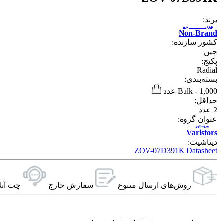
برند:
بدون برند
Non-Brand
کشور سازنده:
چین
پکیج:
Radial
بسته‌بندی:
1,000 عدد
-
Bulk
حداقل:
2
عدد
عنوان گروه:
وریستور
Varistors
دیتاشیت:
ZOV-07D391K Datasheet
روش‌های ارسال‌ متنوع
سفارش خارج
چت آنل