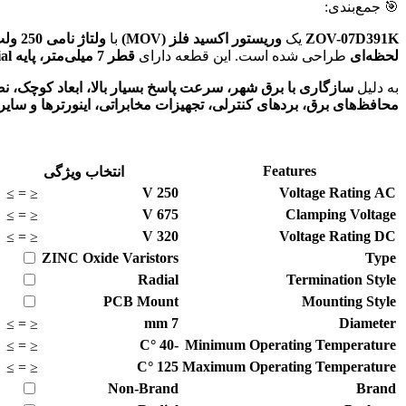
🎯 جمع‌بندی:
ZOV-07D391K
یک
وریستور اکسید فلز (MOV)
با
ولتاژ نامی 250 ولت AC، ولتاژ نامی 320 ولت DC و ولتاژ کلمپ 675 ولت
لحظه‌ای
طراحی شده است. این قطعه دارای
قطر 7 میلی‌متر، پایه Radial، قابلیت نصب روی PCB و محدوده دمای کاری 40- تا 125+ درجه سانتی‌گراد
به دلیل
سازگاری با برق شهر، سرعت پاسخ بسیار بالا، ابعاد کوچک، 
محافظ‌های برق، بردهای کنترلی، تجهیزات مخابراتی، اینورترها و سای
Features
انتخاب ویژگی
V
250
Voltage Rating AC
≥
=
≤
V
675
Clamping Voltage
≥
=
≤
V
320
Voltage Rating DC
≥
=
≤
ZINC Oxide Varistors
Type
Radial
Termination Style
PCB Mount
Mounting Style
mm
7
Diameter
≥
=
≤
°C
-40
Minimum Operating Temperature
≥
=
≤
°C
125
Maximum Operating Temperature
≥
=
≤
Non-Brand
Brand