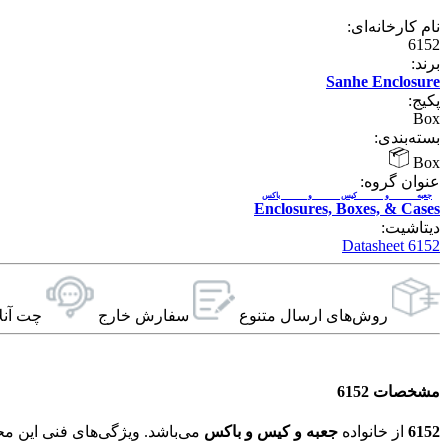
نام کارخانه‌ای:
6152
برند:
Sanhe Enclosure
پکیج:
Box
بسته‌بندی:
Box
عنوان گروه:
جعبه و کیس و باکس
Enclosures, Boxes, & Cases
دیتاشیت:
6152 Datasheet
روش‌های ارسال‌ متنوع
سفارش خارج
چت آنل
مشخصات 6152
6152
از خانواده
جعبه و کیس و باکس
می‌باشد. ویژگی‌های فنی این محصول براساس