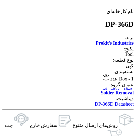
نام کارخانه‌ای:
DP-366D
برند:
Prokit's Industries
پکیج:
Tool
نوع قطعه:
کپی
بسته‌بندی:
1 عدد
-
Box
عنوان گروه:
تجهیزات برداشتن لحیم
Solder Removal
دیتاشیت:
DP-366D Datasheet
روش‌های ارسال‌ متنوع
سفارش خارج
چت