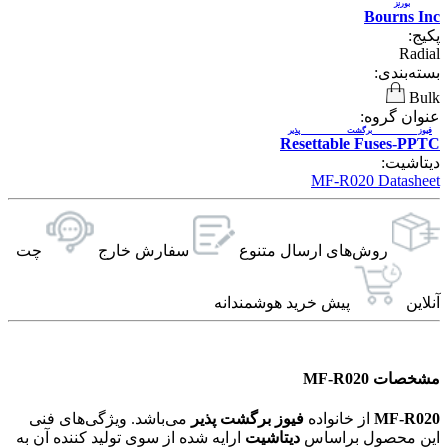
بورنز
Bourns Inc
پکیج:
Radial
بسته‌بندی:
Bulk
عنوان گروه:
فیوز برگشت پذیر
Resettable Fuses-PPTC
دیتاشیت:
MF-R020 Datasheet
روش‌های ارسال‌ متنوع
سفارش خارج
چت
آنلاین
پیش خرید هوشمندانه
مشخصات MF-R020
MF-R020
از خانواده
فیوز برگشت پذیر
می‌باشد. ویژگی‌های فنی
این محصول براساس
دیتاشیت
ارایه شده از سوی تولید کننده آن به