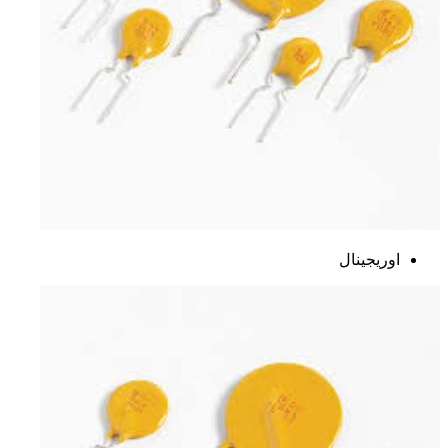
اوریجینال