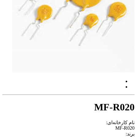
MF-R020
نام کارخانه‌ای:
MF-R020
برند: