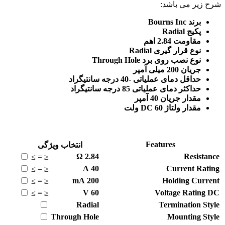
شرح زیر می باشد:
برند Bourns Inc
پکیج Radial
مقاومت 2.84 اهم
نوع قرار گیری Radial
نوع نصب روی برد Through Hole
جریان 200 میلی آمپر
حداقل دمای عملیاتی -40 درجه سانتیگراد
حداکثر دمای عملیاتی 85 درجه سانتیگراد
مقدار جریان 40 آمپر
مقدار ولتاژ DC 60 ولت
Features
انتخاب ویژگی
Ω
2.84
Resistance
≥
=
≤
A
40
Current Rating
≥
=
≤
mA
200
Holding Current
≥
=
≤
V
60
Voltage Rating DC
≥
=
≤
Radial
Termination Style
Through Hole
Mounting Style