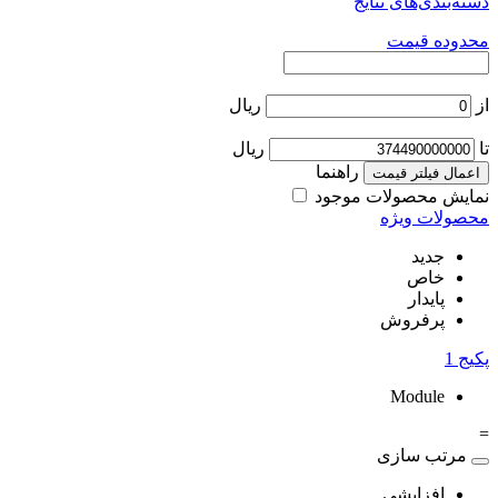
دسته‌بندی‌های نتایج
محدوده قیمت
از
ریال
تا
ریال
راهنما
اعمال فیلتر قیمت
نمایش محصولات موجود
محصولات ویژه
جدید
خاص
پایدار
پرفروش
پکیج
1
Module
=
مرتب سازی
افزایشی