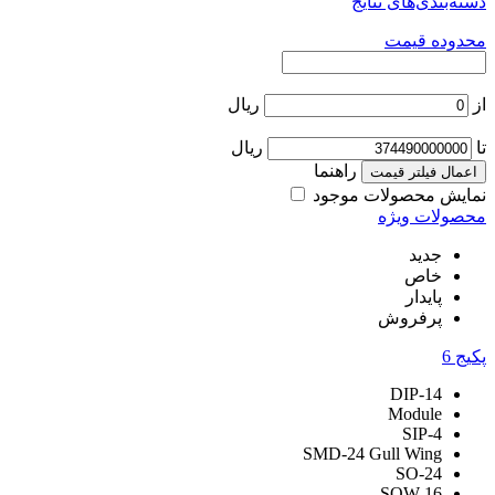
دسته‌بندی‌های نتایج
محدوده قیمت
از
ریال
تا
ریال
راهنما
اعمال فیلتر قیمت
نمایش محصولات موجود
محصولات ویژه
جدید
خاص
پایدار
پرفروش
پکیج
6
DIP-14
Module
SIP-4
SMD-24 Gull Wing
SO-24
SOW-16