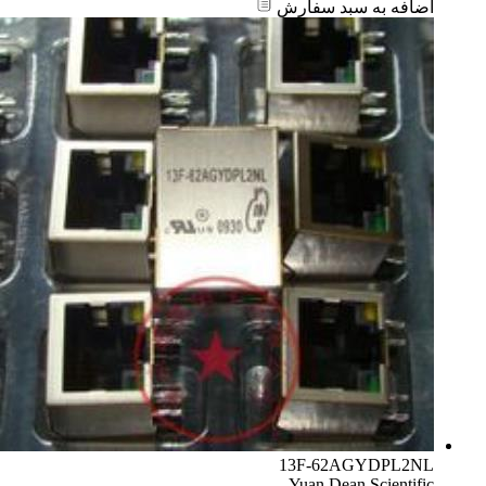
اضافه به سبد سفارش
13F-62AGYDPL2NL
Yuan Dean Scientific