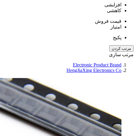
افزایشی
کاهشی
قیمت فروش
امتیاز
پکیج
مرتب کردن
مرتب سازی
Electronic Product Brand
HengJiaXing Electronics Co