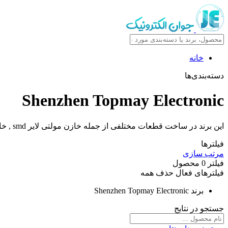
خانه
دسته‌بندی‌ها
Shenzhen Topmay Electronic
این برند در ساخت قطعات مختلفی از جمله خازن مولتی لایر smd , خازن عدسی , خازن فیلم فعالیت دارد و کیفیت قابل قبولی دارد
فیلترها
مرتب سازی
فیلتر
0
محصول
فیلترهای فعال
حذف همه
برند
Shenzhen Topmay Electronic
جستجو در نتایج