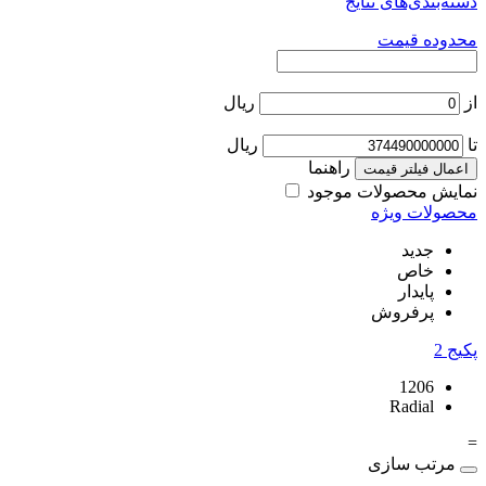
دسته‌بندی‌های نتایج
محدوده قیمت
از
ریال
تا
ریال
راهنما
اعمال فیلتر قیمت
نمایش محصولات موجود
محصولات ویژه
جدید
خاص
پایدار
پرفروش
پکیج
2
1206
Radial
=
مرتب سازی