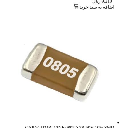
9,210
ریال
اضافه به سبد خرید
CAPACITOR 2.2NF 0805 X7R 50V 10% SMD