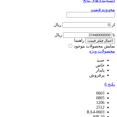
دسته‌بندی‌های نتایج
محدوده قیمت
از
ریال
تا
ریال
راهنما
اعمال فیلتر قیمت
نمایش محصولات موجود
محصولات ویژه
جدید
خاص
پایدار
پرفروش
پکیج
8
0603
0805
1206
2512
RA4-0603
SIP-10