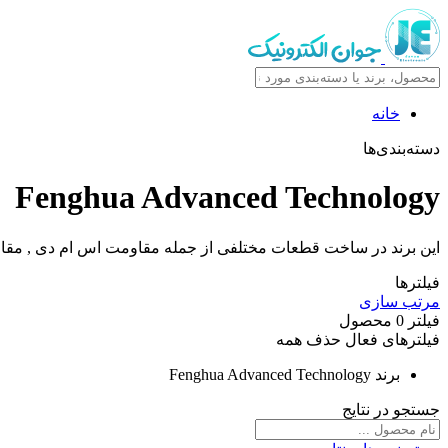
خانه
دسته‌بندی‌ها
Fenghua Advanced Technology
این برند در ساخت قطعات مختلفی از جمله مقاومت اس ام دی , مقاومت شنت smd , مقاومت شبکه ای , وریستور , خازن مولتی لایر smd , مقاومت NTC فعالیت دارد
فیلترها
مرتب سازی
فیلتر
0
محصول
فیلترهای فعال
حذف همه
برند
Fenghua Advanced Technology
جستجو در نتایج