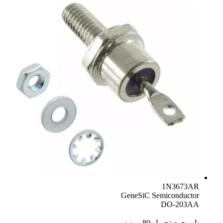
1N3673AR
GeneSiC Semiconductor
DO-203AA
ناموجود-تحویل 80 روزه