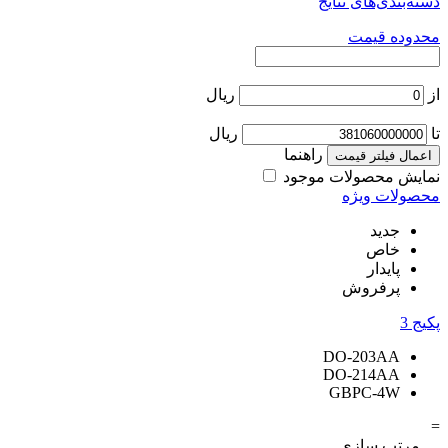
دسته‌بندی‌های نتایج
محدوده قیمت
از
ریال
تا
ریال
راهنما
اعمال فیلتر قیمت
نمایش محصولات موجود
محصولات ویژه
جدید
خاص
پایدار
پرفروش
پکیج
3
DO-203AA
DO-214AA
GBPC-4W
=
مرتب سازی