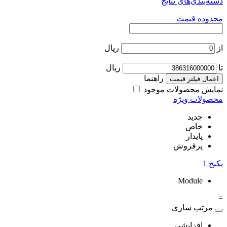
دسته‌بندی‌های نتایج
محدوده قیمت
از
ریال
تا
ریال
راهنما
اعمال فیلتر قیمت
نمایش محصولات موجود
محصولات ویژه
جدید
خاص
پایدار
پرفروش
پکیج
1
Module
=
مرتب سازی
افزایشی