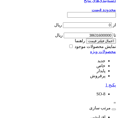
دسته‌بندی‌های نتایج
محدوده قیمت
از
ریال
تا
ریال
راهنما
اعمال فیلتر قیمت
نمایش محصولات موجود
محصولات ویژه
جدید
خاص
پایدار
پرفروش
پکیج
1
SO-8
=
مرتب سازی
افزایشی