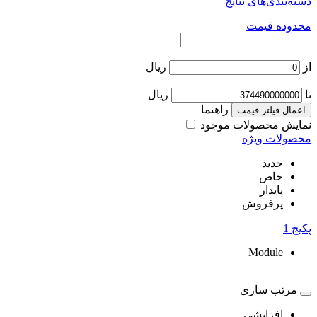
دسته‌بندی‌های نتایج
محدوده قیمت
از
ریال
تا
ریال
راهنما
اعمال فیلتر قیمت
نمایش محصولات موجود
محصولات ویژه
جدید
خاص
پایدار
پرفروش
پکیج
1
Module
=
مرتب سازی
افزایشی