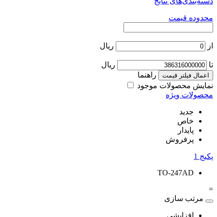
دسته‌بندی‌های نتایج
محدوده قیمت
از
ریال
تا
ریال
راهنما
اعمال فیلتر قیمت
نمایش محصولات موجود
محصولات ویژه
جدید
خاص
پایدار
پرفروش
پکیج
1
TO-247AD
=
مرتب سازی
افزایشی