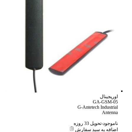
ریجینال
GA-GSM-0
G-Antetech Industri
Anten
موجود-تحویل 33 روزه
افه به سبد سفارش