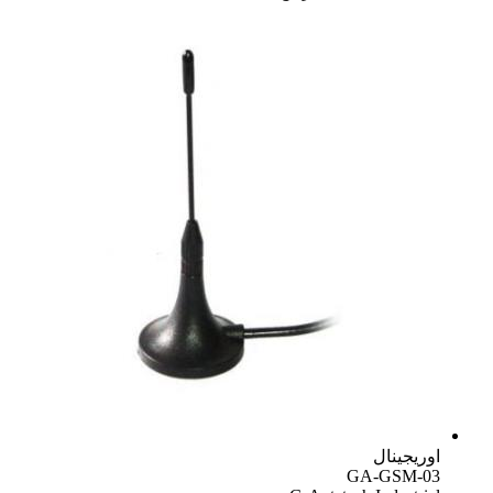
ریجینال
GA-GSM-0