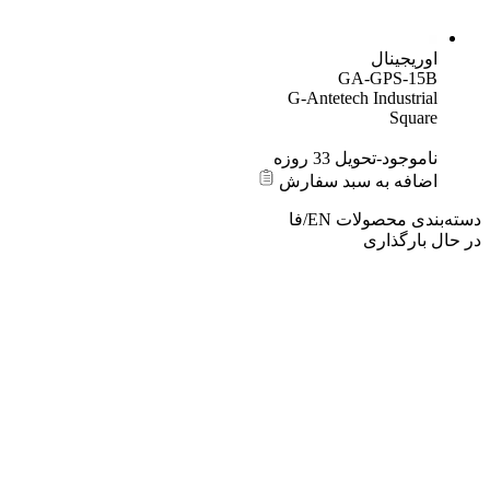
ریجینال
GA-GPS-15
G-Antetech Industri
Squa
موجود-تحویل 33 روزه
افه به سبد سفارش
دی محصولات
EN/فا
بارگذاری