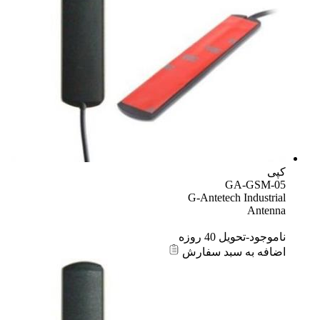
ی
GA-GSM-0
G-Antetech Industri
Anten
موجود-تحویل 40 روزه
افه به سبد سفارش