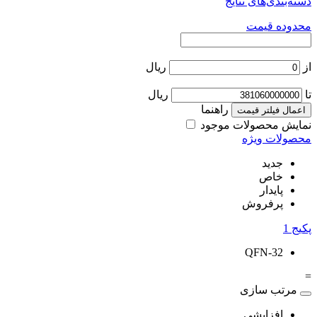
دسته‌بندی‌های نتایج
محدوده قیمت
از
ریال
تا
ریال
راهنما
اعمال فیلتر قیمت
نمایش محصولات موجود
محصولات ویژه
جدید
خاص
پایدار
پرفروش
پکیج
1
QFN-32
=
مرتب سازی
افزایشی