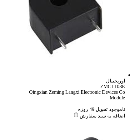
Qingxian Zeming Langxi Electron
زه
د سفارش