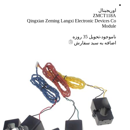
Qingxian Zeming Langxi Electron
زه
د سفارش