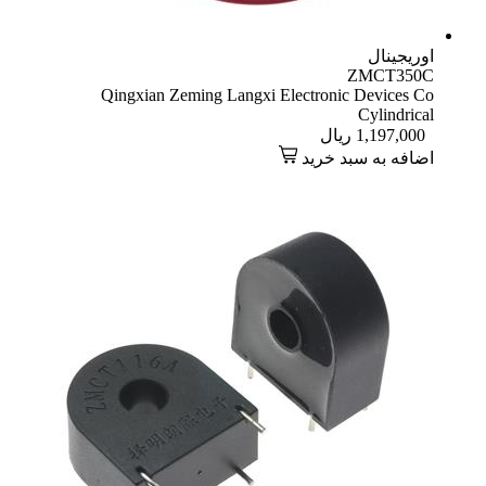
Qingxian Zeming Langxi Electron
ال
 خرید