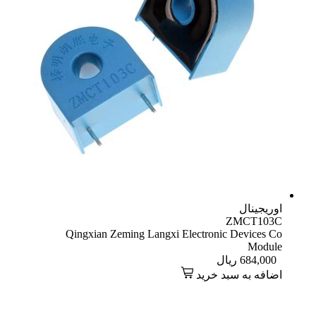
Qingxian Zeming Langxi Electron
 خرید