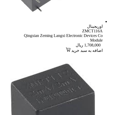
Qingxian Zeming Langxi Electron
ال
 خرید