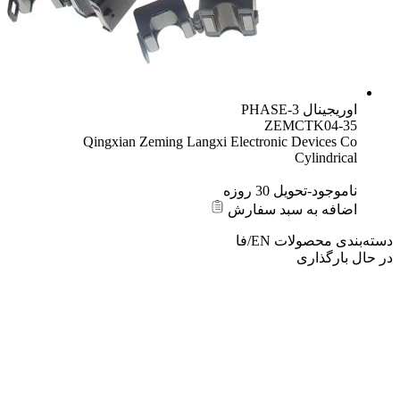
Z
Qingxian Zeming Langxi Electron
زه
د سفارش
ت
EN/فا