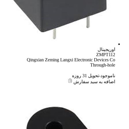
Qingxian Zeming Langxi Electron
زه
د سفارش