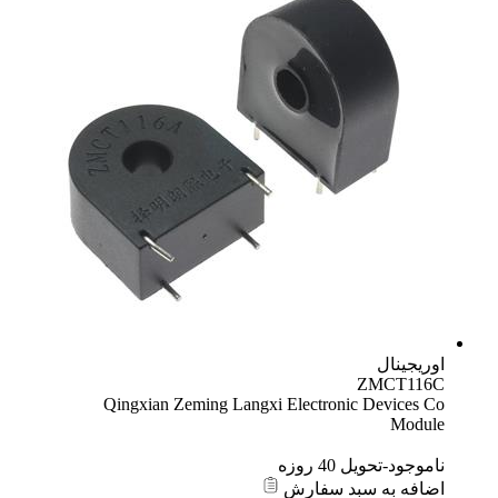
Qingxian Zeming Langxi Electron
زه
د سفارش