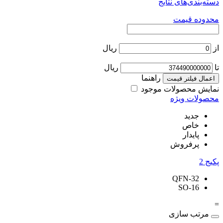
دسته‌بندی‌های نتایج
محدوده قیمت
از
ریال
تا
ریال
راهنما
اعمال فیلتر قیمت
نمایش محصولات موجود
محصولات ویژه
جدید
خاص
پایدار
پرفروش
پکیج
2
QFN-32
SO-16
=
مرتب سازی