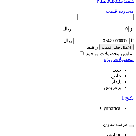
دسته‌بندی‌های نتایج
محدوده قیمت
از
ریال
تا
ریال
راهنما
اعمال فیلتر قیمت
نمایش محصولات موجود
محصولات ویژه
جدید
خاص
پایدار
پرفروش
پکیج
1
Cylindrical
=
مرتب سازی
افزایشی