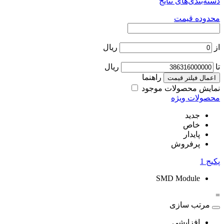
دسته‌بندی‌های نتایج
محدوده قیمت
از
ریال
تا
ریال
راهنما
اعمال فیلتر قیمت
نمایش محصولات موجود
محصولات ویژه
جدید
خاص
پایدار
پرفروش
پکیج
1
SMD Module
=
مرتب سازی
افزایشی