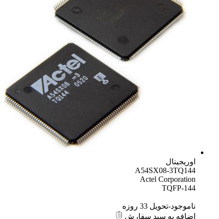
اوریجینال
A54SX08-3TQ144
Actel Corporation
TQFP-144
ناموجود-تحویل 33 روزه
اضافه به سبد سفارش