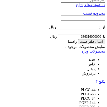
دسته‌بندی‌های نتایج
محدوده قیمت
از
ریال
تا
ریال
راهنما
اعمال فیلتر قیمت
نمایش محصولات موجود
محصولات ویژه
جدید
خاص
پایدار
پرفروش
پکیج
7
PLCC-44
PLCC-68
PLCC-84
PQFP-144
PQFP-208