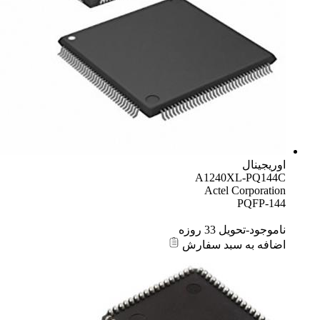
اوریجینال
A1240XL-PQ144C
Actel Corporation
PQFP-144
ناموجود-تحویل 33 روزه
اضافه به سبد سفارش